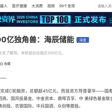
器人
医疗健康
大消费
视频
99个发现
00亿独角兽：海辰储能
深度
士处了解到，本轮投后估值近300亿元。
收藏
——
布完成C轮融资，总额超45亿元。而投资方阵营豪华——国
招商、国风投基金、中金资本、鼎晖百孚、中 美绿色基金联
纬创投、农银国际、中兵国调、众创等跟投。