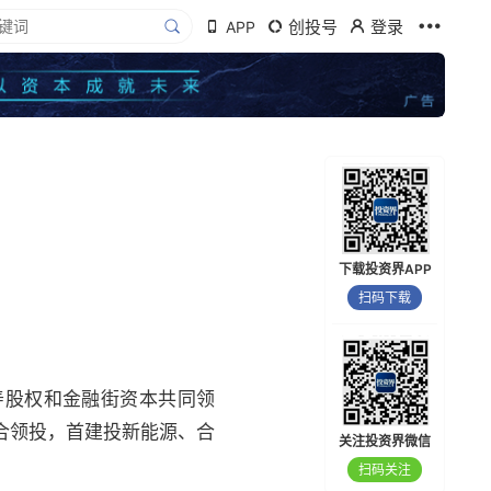
创投号
登录
APP
下载投资界APP
扫码下载
寿股权和金融街资本共同领
合领投，首建投新能源、合
关注投资界微信
扫码关注