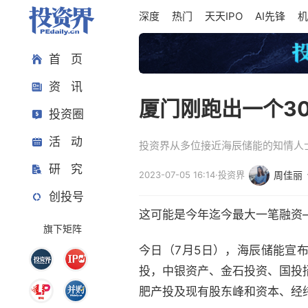
深度
热门
天天IPO
AI先锋
机
首 页
资 讯
厦门刚跑出一个3
投资圈
活 动
投资界从多位接近海辰储能的知情人
研 究
2023-07-05 16:14
·
投资界
周佳丽
创投号
这可能是今年迄今最大一笔融资
旗下矩阵
今日（7月5日），海辰储能宣
投，中银资产、金石投资、国投
肥产投及现有股东峰和资本、经