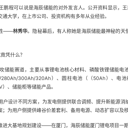
王鹏程可以说是海辰储能的对外发言人。公开资料显示，王
交通大学，在上市公司、投资机构有多年从业经验。
性——
林秀华
。隐秘幕后，有人称她是海辰储能最神秘的天
究竟凭什么？
攻储能赛道，主要从事锂电池核心材料、磷酸铁锂储能电
280Ah/300Ah/320Ah）、圆柱电池（（50Ah）
0V）、储能柜等储能产品。
用户设计不同方案，为发电侧提供联合调频、提升新能源消
案；为用户侧提供峰谷价差套利、备用电源、动态扩容以及
推进大基地规划建设——在厦门，海辰储能厦门锂电项目一期年