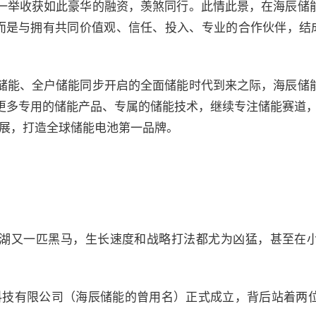
一举收获如此豪华的融资，羡煞同行。此情此景，在海辰储
，而是与拥有共同价值观、信任、投入、专业的合作伙伴，结成
储能、全户储能同步开启的全面储能时代到来之际，海辰储
更多专用的储能产品、专属的储能技术，继续专注储能赛道，
发展，打造全球储能电池第一品牌。
湖又一匹黑马，生长速度和战略打法都尤为凶猛，甚至在
源科技有限公司（海辰储能的曾用名）正式成立，背后站着两