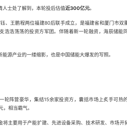
情人士处了解到，本轮投后估值
近300亿元
。
吴祖钰、王鹏程两位福建80后联手成立，是福建省和厦门市双
支浩浩荡荡的投资方军团。伴随着新一轮融资，海辰储能
新能源产业的一缕缩影，也是中国储能大爆发的写照。
一轮阵营豪华，集结15余家投资方，囊括市场上炙手可热
亿元，相当霸气。
金将主要用于产能扩建、先进设备采购、技术研发、市场开