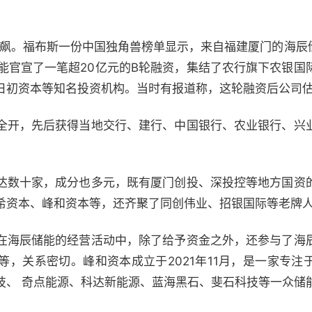
狂飙。福布斯一份中国独角兽榜单显示，来自福建厦门的海辰储
储能官宣了一笔超20亿元的B轮融资，集结了农行旗下农银国
日初资本等知名投资机构。当时有报道称，这轮融资后公司估
全开，先后获得当地交行、建行、中国银行、农业银行、兴
达数十家，成分也多元，既有厦门创投、深投控等地方国资
希资本、峰和资本等，还齐聚了同创伟业、招银国际等老牌
在海辰储能的经营活动中，除了给予资金之外，还参与了海
等，关系密切。峰和资本成立于2021年11月，是一家专注
技、 奇点能源、科达新能源、蓝海黑石、斐石科技等一众储