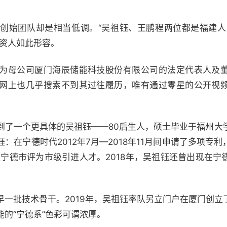
创始团队却是相当低调。“吴祖钰、王鹏程两位都是福建人，
投资人如此形容。
为母公司厦门海辰储能科技股份有限公司的法定代表人及
网上也几乎搜索不到其过往履历，唯有通过零星的公开视
到了一个更具体的吴祖钰——80后生人，硕士毕业于福州大
：在宁德时代2012年7月—2018年11月间申请了多项专
被宁德市评为市级引进人才。2018年，吴祖钰还曾出现在
早一批技术骨干。2019年，吴祖钰率队另立门户在厦门创立
的“宁德系”色彩可谓浓厚。