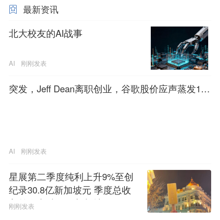
最新资讯
北大校友的AI战事
AI
刚刚发表
突发，Jeff Dean离职创业，谷歌股价应声蒸发1.3
4万亿
AI
刚刚发表
星展第二季度纯利上升9%至创
纪录30.8亿新加坡元 季度总收
入首次突破60亿新加坡元
刚刚发表