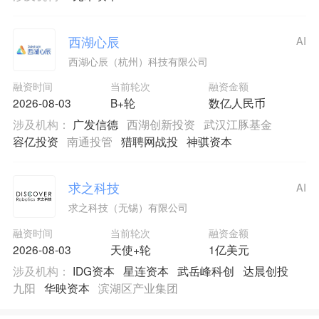
西湖心辰
AI
西湖心辰（杭州）科技有限公司
融资时间
当前轮次
融资金额
2026-08-03
B+轮
数亿人民币
涉及机构：
广发信德
西湖创新投资
武汉江豚基金
容亿投资
南通投管
猎聘网战投
神骐资本
求之科技
AI
求之科技（无锡）有限公司
融资时间
当前轮次
融资金额
2026-08-03
天使+轮
1亿美元
涉及机构：
IDG资本
星连资本
武岳峰科创
达晨创投
九阳
华映资本
滨湖区产业集团