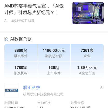
AMD苏姿丰霸气官宣，「AI设
计师」引领芯片新纪元？！
AI
2023年07月12日
AI数据总览
8860起
1196.00亿元
7261家
融资事件
融资总金额
企业
1780家
136起
1.89万亿元
涉及机构
上市事件
A股总市值
联汇科技
AI
杭州联汇科技股份有限公司
融资时间
当前轮次
融资金额
2026-08-05
E轮
数亿人民币