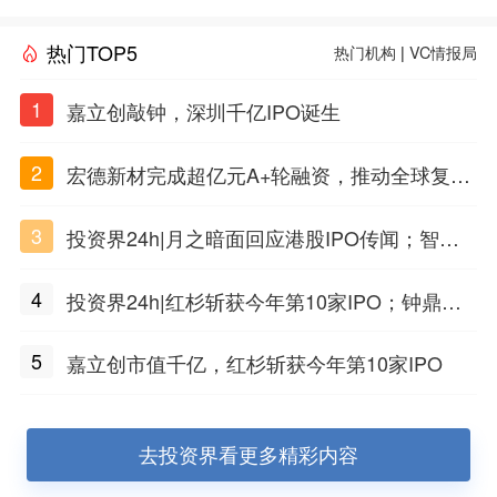
热门TOP5
热门机构
|
VC情报局
1
嘉立创敲钟，深圳千亿IPO诞生
2
宏德新材完成超亿元A+轮融资，推动全球复合
材料工程化应用
3
投资界24h|月之暗面回应港股IPO传闻；智元
公布合伙人团队阵容；潮汕女首富又要敲钟了
4
投资界24h|红杉斩获今年第10家IPO；钟鼎投
出一个千亿IPO；SpaceX腰斩，马斯克财富缩
5
嘉立创市值千亿，红杉斩获今年第10家IPO
水
去投资界看更多精彩内容