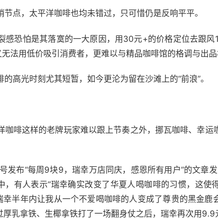
销节点，太平洋咖啡也均未错过，只可惜仍是反响平平。
裂感恐怕是其落寞的一大原因，用30元+的价格定位去跟风1
，又无法用低价吸引消费者，更难以与精品咖啡馆的格调与出
啡的高光时刻尤其短暂，如今更沦为留在沙滩上的“前浪”。
洋咖啡这样的老牌玩家难以跟上节奏之外，挪瓦咖啡、幸运
号发布“每周9块9，瑞幸万店同庆，感恩所有用户”的文章
区中，有人表示“瑞幸确实改变了华夏人喝咖啡的习惯，这使
谢瑞幸半年内让我从一个不爱喝咖啡的人变成了尊贵的黑金鹿
过厚乳拿铁、生椰拿铁打了一场翻身仗之后，瑞幸再次用9.