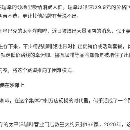
肆在瑞幸的领地里吸纳消费人群，瑞幸以迅速以9.9元的价格
叫苦不迭，更让其他品牌有苦说不出。
于星巴克的太平洋咖啡，近日被爆出大量闭店的消息，似乎要
生存下来，不少精品咖啡馆也限时推出促销价或活动套餐，
原本就走低价路线的幸运咖、挪瓦咖啡等品牌却像是被堵住了出
内卷，将这个赛道推向了困难模式。
拍倒在沙滩上
平洋咖啡，在这个集体冲刺万店规模的时代里，似乎活成了一个
存的太平洋咖啡营业门店数量大约只剩166家，2020年，