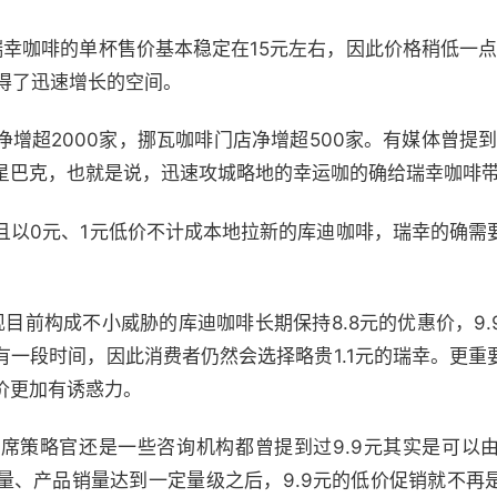
瑞幸咖啡的单杯售价基本稳定在15元左右，因此价格稍低一点
得了迅速增长的空间。
增超2000家，挪瓦咖啡门店净增超500家。有媒体曾提到
星巴克，也就是说，迅速攻城略地的幸运咖的确给瑞幸咖啡
且以0元、1元低价不计成本地拉新的库迪咖啡，瑞幸的确需
现目前构成不小威胁的库迪咖啡长期保持8.8元的优惠价，9
有一段时间，因此消费者仍然会选择略贵1.1元的瑞幸。更重
价更加有诱惑力。
席策略官还是一些咨询机构都曾提到过9.9元其实是可以
量、产品销量达到一定量级之后，9.9元的低价促销就不再