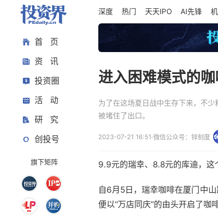
深度
热门
天天IPO
AI先锋
机
首 页
资 讯
进入困难模式的咖
投资圈
活 动
为了在这场夏日战中生存下来，不少
被堵住了出口。
研 究
2023-07-21 16:51
·
微信公众号：锌刻度
创投号
旗下矩阵
9.9元的瑞幸、8.8元的库迪
自6月5日，瑞幸咖啡在厦门中
便以“万店同庆”的由头开启了咖