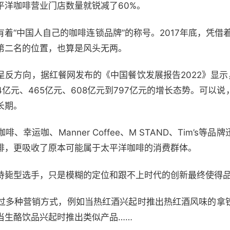
平洋咖啡营业门店数量就锐减了60%。
着“中国人自己的咖啡连锁品牌”的称号。2017年底，凭借着
第二名的位置，也算是风头无两。
反方向，据红餐网发布的《中国餐饮发展报告2022》显示，2
4亿元、465亿元、608亿元到797亿元的增长态势。可以
长期。
幸运咖、Manner Coffee、M STAND、Tim’s等
啡，更吸收了原本可能属于太平洋咖啡的消费群体。
待毙型选手，只是模糊的定位和跟不上时代的创新最终使得
过多种营销方式，例如当热红酒兴起时推出热红酒风味的拿
当生酪饮品兴起时推出类似产品……