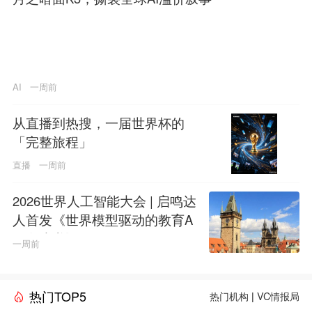
AI
一周前
从直播到热搜，一届世界杯的
「完整旅程」
直播
一周前
2026世界人工智能大会 | 启鸣达
人首发《世界模型驱动的教育A
GI白皮书》
一周前
热门TOP5
热门机构
|
VC情报局