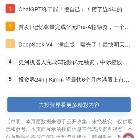
1
ChatGPT终于能「搜自己」！攒了近4年的对
话，一键翻出
2
首发| 记忆张量完成亿元Pre-A轮融资，一个上
海团队火了
3
DeepSeek V4「满血版」曝光了！最快明天发
布
4
史河机器人完成C轮数亿元融资，中际控股领
投
5
投资界24h | Kimi有望最快6个月内港股上市；
任泽平回应解散VIP群；中际旭创又要IPO了
去投资界看更多精彩内容
【声明：本页面数据来源于公开收集，未经核实，仅供展
示和参考。本页面展示的数据信息不代表投资界观点，本
页面数据不构成任何对于投资的建议。特别提示：投资有