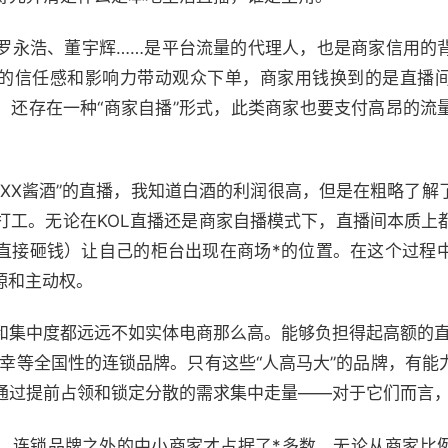
罗永浩、董宇辉……是平台流量的代理人，也是商家信用的
来的信任感和影响力带动观众下单，商家用钱换到的是直播
外，还存在一种“商家自播”形式，此类商家也要支付高昂的流
“XX酱酒”的直播，我知道白酒的利润很高，但是在粗略了解
打工。无论在KOL直播还是商家自播模式下，直播间本质上
是直接砸钱）让自己的柜台出现在商场*的位置。在这个过程
源和主动权。
和集中度都远远不如实体电商那么高。能够负担得起高额的直
瑞幸等全国性的连锁品牌。只有这些“人高马大”的品牌，有能
通过提前占领和锁定分散的需求集中走量——对于它们而言
，连锁品牌之外的中小商家才占据了*多数，无论从商家比