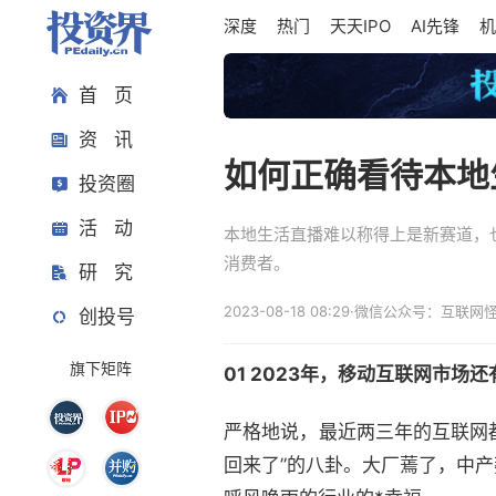
深度
热门
天天IPO
AI先锋
机
首 页
资 讯
如何正确看待本地
投资圈
活 动
本地生活直播难以称得上是新赛道，
消费者。
研 究
2023-08-18 08:29
·
微信公众号：互联网
创投号
旗下矩阵
01
2023年，移动互联网市场
严格地说，最近两三年的互联网都陷
回来了”的八卦。大厂蔫了，中