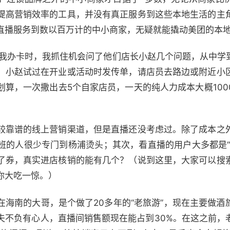
提高营销效率的工具，并没有真正服务到这些本地生活的主
直播服务到数以百万计的中小商家，无疑就能撬动美团的本
忽悠我办卡时，我抓住机会问了他们店长小赵几个问题，从中学
，小赵试过在开业或活动时发传单，请店员去路边或附近小
划算，一次撒出去5个自家店员，一天的纯人力成本大概100
较靠谱的线上营销渠道，但是直播还没考虑过。除了成本之
班的人很少专门到杨浦烫头；其次，看直播的用户大多都是“
了券，真实进店核销的能有几个？（说到这里，大家可以搜
你大吃一惊。）
在海南的大哥，是个做了20多年的“老旅游”，现在主要做酒
夫不负有心人，直播间销售额现在能占到30%。在这之前，