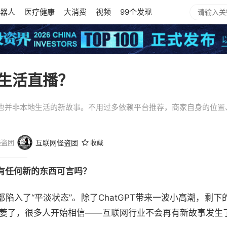
器人
医疗健康
大消费
视频
99个发现
生活直播？
也并非本地生活的新故事。不用过多依赖平台推荐，商家自身的位置
怪盗团
互联网怪盗团
收藏
还有任何新的东西可言吗？
入了“平淡状态”。除了ChatGPT带来一波小高潮，剩下的
产萎了，很多人开始相信——互联网行业不会再有新故事发生