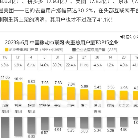
8.63亿）、拼多多（7.93亿）、美团（7.83亿）、京东（
是美团——它的去重用户涨幅高达30.2%，在头部互联网平
刚刚重新上架的滴滴，其用户也才不过涨了41.1%！