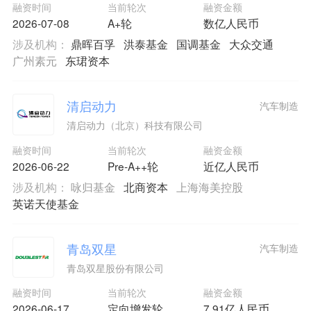
融资时间
当前轮次
融资金额
2026-07-08
A+轮
数亿人民币
涉及机构：
鼎晖百孚
洪泰基金
国调基金
大众交通
广州素元
东珺资本
清启动力
汽车制造
清启动力（北京）科技有限公司
融资时间
当前轮次
融资金额
2026-06-22
Pre-A++轮
近亿人民币
涉及机构：
咏归基金
北商资本
上海海美控股
英诺天使基金
青岛双星
汽车制造
青岛双星股份有限公司
融资时间
当前轮次
融资金额
2026-06-17
定向增发轮
7.91亿人民币