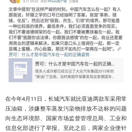
在今年4月11日，长城汽车就比亚迪两款车采用常
压油箱，涉嫌整车蒸发污染物排放不达标的问题
向生态环境部、国家市场监督管理总局、工业和
信息化部进行了举报。至此之后，两家企业便针