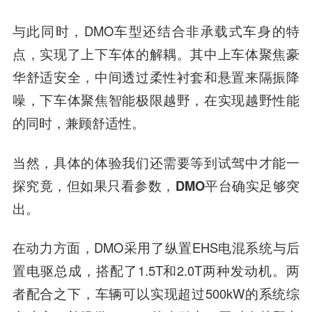
与此同时，DMO车型还结合非承载式车身的特
点，实现了上下车体的解耦。其中上车体聚焦豪
华舒适安全，中间透过柔性衬套和悬置来隔振降
噪，下车体聚焦智能极限越野，在实现越野性能
的同时，兼顾舒适性。
当然，具体的体验我们还需要等到试驾中才能一
探究竟，但如果只看参数，DMO平台确实足够突
出。
在动力方面，DMO采用了纵置EHS电混系统与后
置电驱总成，搭配了1.5T和2.0T两种发动机。两
者配合之下，车辆可以实现超过500kW的系统综