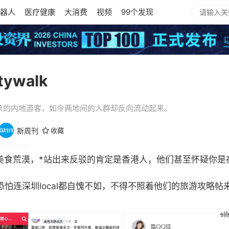
器人
医疗健康
大消费
视频
99个发现
ywalk
而来的内地游客，如今两地间的人群却反向流动起来。
新周刊
收藏
是美食荒漠，*站出来反驳的肯定是香港人，他们甚至怀疑你是
恐怕连深圳local都自愧不如，不得不照着他们的旅游攻略帖