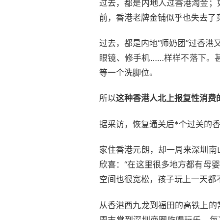
过去，都是内地人过香港淘金；
前，香港老牌金铺似乎也失去了
过去，都是内地“师奶团”过香
眼镜、修手机……样样不落下。
等一个洗脚位。
所以
这种香港人北上报复性消费
据采访，恢复通关后*个过关的
家住香港元朗，却一周来深圳南
欣喜：“在这里很多地方都有母
空间也很宽松，孩子玩上一天都
从香港西九龙到福田的高铁上的常
周末常到深圳商圈吃喝玩乐，每