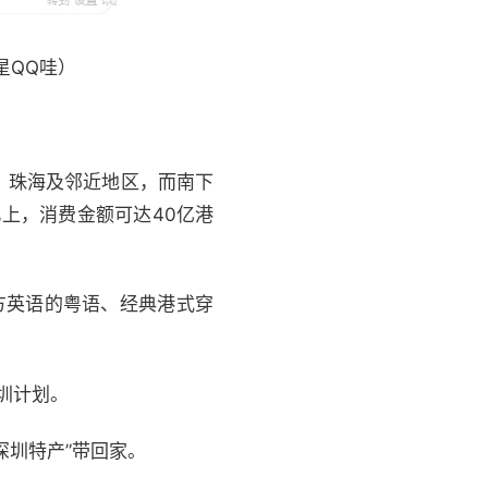
星QQ哇）
、珠海及邻近地区，而南下
北上，消费金额可达40亿港
方英语的粤语、经典港式穿
圳计划。
深圳特产”带回家。