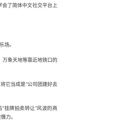
学会了简体中文社交平台上
乐场。
城、万象天地等靠近地铁口的
将它当成是“公司团建好去
“挂牌拍卖转让”风波的商
震慑力。