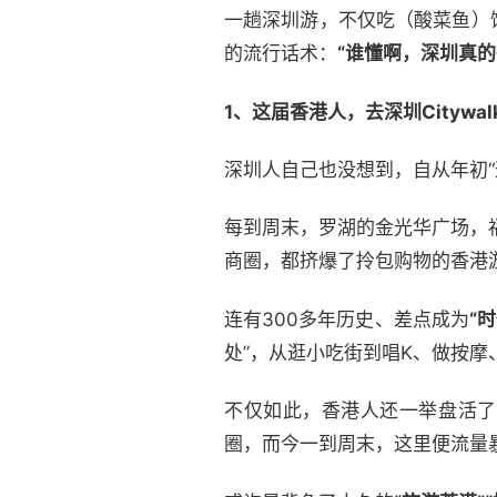
一趟深圳游，不仅吃（酸菜鱼）
的流行话术：
“谁懂啊，深圳真的
1、这届香港人，
去深圳Citywa
深圳人自己也没想到，自从年初
每到周末，罗湖的金光华广场，福
商圈，都挤爆了拎包购物的香港
连有300多年历史、差点成为
“
处”，从逛小吃街到唱K、做按摩
不仅如此，香港人还一举盘活了
圈，而今一到周末，这里便流量