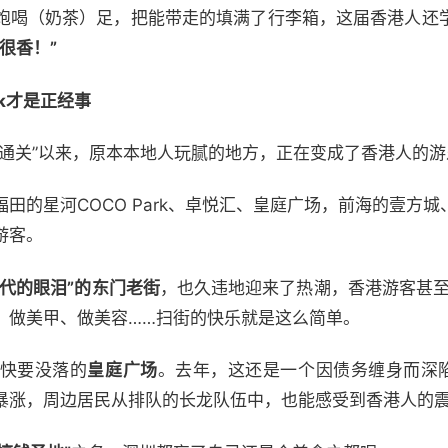
饱喝（奶茶）足，把能带走的填满了行李箱，这届香港人还
很香！”
lk才是正经事
“通关”以来，原本本地人玩腻的地方，正在变成了香港人的游
田的星河COCO Park、卓悦汇、皇庭广场，前海的壹方
游客。
时代的眼泪”的东门老街
，也久违地迎来了热潮，香港游客甚至
、做美甲、做美容……扫街的快乐就是这么简单。
快要没落的
皇庭广场
。去年，这还是一个因债务缠身而深陷
暴涨，周边居民从排队的长龙队伍中，也能感受到香港人的