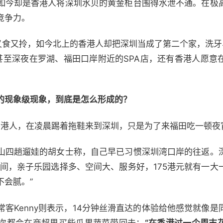
如今却是香港人将深圳水贝的黄金柜台围得水泄不通。在极
竞争力。
港又食又拎，如今北上的香港人却把深圳当成了第二个家，洗牙
甚至深夜在罗湖、福田口岸附近的SPA店，还有香港人愿意
的现象级现象，到底是怎么形成的？
香港人，在凌晨踢着拖鞋来到深圳，只是为了来福田吃一顿夜
山四趟遛娃的胡女士称，自己早已习惯深圳湾口岸的往返。
婴间，亲子乐园选择多、空间大、服务好，175港元就有一大
不会腻。”
客Kenny则表示，14分钟丝滑直达的体验给他感觉就像
次都会在商超里买些瓜果蔬菜带回去：
“在香港过一个周末