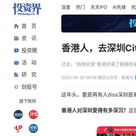
深度
热门
天天IPO
AI先锋
机
首 页
资 讯
香港人，去深圳Cit
投资圈
活 动
过去，“购物天堂”香港挤满了蜂拥
研 究
2023-08-30 08:08
·
微信公众号：新周刊
创投号
这年头，要是再有人diss深圳
旗下矩阵
香港人对深圳爱得有多深沉？
这