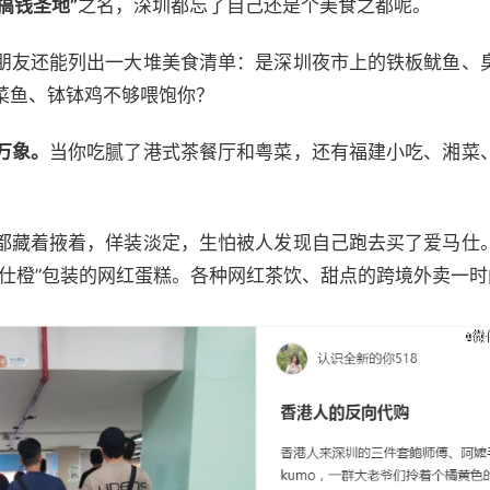
“搞钱圣地”
之名，深圳都忘了自己还是个美食之都呢。
朋友还能列出一大堆美食清单：是深圳夜市上的铁板鱿鱼、
菜鱼、钵钵鸡不够喂饱你？
万象。
当你吃腻了港式茶餐厅和粤菜，还有福建小吃、湘菜
都藏着掖着，佯装淡定，生怕被人发现自己跑去买了爱马仕
马仕橙”包装的网红蛋糕。各种网红茶饮、甜点的跨境外卖一