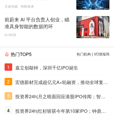
文娱传媒
刚刚发表
前蔚来 AI 平台负责人创业，瞄
准具身智能的数据闭环
9小时前
热门TOP5
热门机构
|
VC情报局
1
嘉立创敲钟，深圳千亿IPO诞生
2
宏德新材完成超亿元A+轮融资，推动全球复合
材料工程化应用
3
投资界24h|月之暗面回应港股IPO传闻；智元
公布合伙人团队阵容；潮汕女首富又要敲钟了
4
投资界24h|红杉斩获今年第10家IPO；钟鼎投