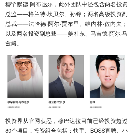
穆罕默德·阿布达尔，此外团队中还包含两名投资
总监——格兰特·坎贝尔、孙铮；两名高级投资副
总裁——法哈德·阿尔·贾布里、维内林·佐内夫；
以及两名投资副总裁——姜礼东、马吉德·阿尔·马
兹姆。
投资界从官网获悉，穆巴达拉目前已经投资超过
80个项目，投资组合包括：快手、BOSS直聘、小