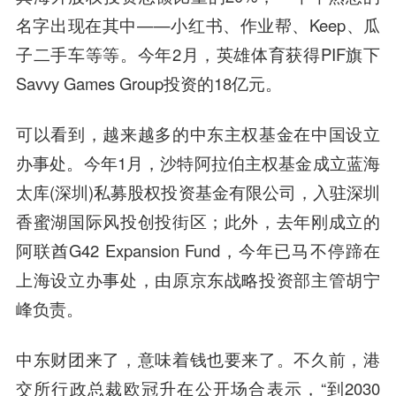
名字出现在其中——小红书、作业帮、Keep、瓜
子二手车等等。今年2月，英雄体育获得PIF旗下
Savvy Games Group投资的18亿元。
可以看到，越来越多的中东主权基金在中国设立
办事处。今年1月，沙特阿拉伯主权基金成立蓝海
太库(深圳)私募股权投资基金有限公司，入驻深圳
香蜜湖国际风投创投街区；此外，去年刚成立的
阿联酋G42 Expansion Fund，今年已马不停蹄在
上海设立办事处，由原京东战略投资部主管胡宁
峰负责。
中东财团来了，意味着钱也要来了。不久前，港
交所行政总裁欧冠升在公开场合表示，“到2030