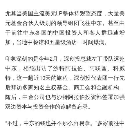
尤其当美国主流美元LP整体持观望态度，大量美
元基金合伙人级别的领导组团飞往中东。甚至由
于前往中东各国的中国投资人和各人群迅速增
加，当地中餐馆和五星级酒店一时间爆满。
印象深刻的是今年2月，深创投总裁左丁带队远赴
中东，相继出访了沙特阿拉伯、阿联酋、科威
特，这一趟近10天的旅程，深创投代表团一行先
后拜访多家知名主权基金、商工会和金融机构。
随后，中金公司也与沙特阿拉伯投资部签署加强
双边资本与投资合作的谅解备忘录。
“不过，中东的钱也并不那么容易拿。”多家前往中