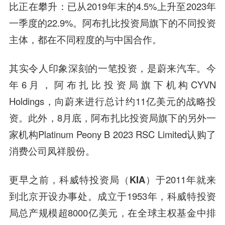
比正在攀升：已从2019年末的4.5%上升至2023年
一季度的22.9%。阿布扎比投资局旗下的不同投资
主体，都在不同程度的与中国合作。
其实令人印象深刻的一笔投资，是蔚来汽车。今
年6月，阿布扎比投资局旗下机构CYVN
Holdings，向蔚来进行总计约11亿美元的战略投
资。此外，8月底，阿布扎比投资局旗下的另外一
家机构Platinum Peony B 2023 RSC Limited认购了
消费公司凤祥股份。
更早之前，
科威特投资局（KIA）
于2011年就来
到北京开设办事处。成立于1953年，科威特投资
局总产规模超8000亿美元，在全球主权基金中排