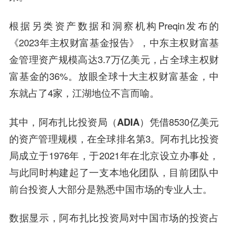
根据另类资产数据和洞察机构Preqin发布的
《2023年主权财富基金报告》，中东主权财富基
金管理资产规模高达3.7万亿美元，占全球主权财
富基金的36%。放眼全球十大主权财富基金，中
东就占了4家，江湖地位不言而喻。
其中，
阿布扎比投资局（ADIA）
凭借8530亿美元
的资产管理规模，在全球排名第3。阿布扎比投资
局成立于1976年，于2021年在北京设立办事处，
与此同时构建起了一支本地化团队，目前团队中
前台投资人大部分是熟悉中国市场的专业人士。
数据显示，阿布扎比投资局对中国市场的投资占