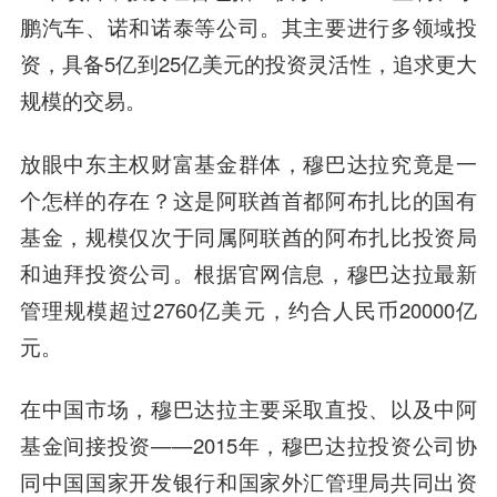
鹏汽车、诺和诺泰等公司。其主要进行多领域投
资，具备5亿到25亿美元的投资灵活性，追求更大
规模的交易。
放眼中东主权财富基金群体，穆巴达拉究竟是一
个怎样的存在？这是阿联酋首都阿布扎比的国有
基金，规模仅次于同属阿联酋的阿布扎比投资局
和迪拜投资公司。根据官网信息，穆巴达拉最新
管理规模超过2760亿美元，约合人民币20000亿
元。
在中国市场，穆巴达拉主要采取直投、以及中阿
基金间接投资——2015年，穆巴达拉投资公司协
同中国国家开发银行和国家外汇管理局共同出资