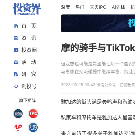
深度
热门
天天IPO
AI先锋
机
首 页
资 讯
摩的骑手与TikT
投资圈
活 动
但我想也可能是希望能让每一个国家
与思想在交流碰撞中继续丰富、能让
研 究
2023-09-15 09:42
·
微信公众号：白鲸出
创投号
旗下矩阵
雅加达的街头满是轰鸣声和汽油
私家车和摩托车是雅加达人最喜
来之前听了很多关于雅加达交通的