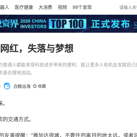
器人
医疗健康
大消费
视频
99个发现
ok网红，失落与梦想
的普通人都能享受科技进步带来的便利、能让更多人有机会发掘自己
资源合理地流动。
海
白鲸出海
收藏
味。
欢的交通方式。
友善提醒：“雅加达很堵，不要住的离目的地太远，或者可以