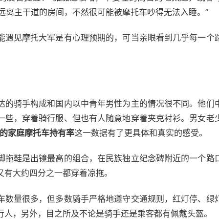
店安排远离主干道的房间，不然很可能被摩托车吵得无法入睡。”
能遇见摩托大军是有心理预期的，可当亲眼看到几乎每一个
达的骑手构成和国内以中青年男性为主的情况很不同。他们
一些，穿着骑行服、但也有人随意地穿着夹克衬衫。男女老
% 的家庭摩托车持有率
这一数据有了更具体和真实的感受。
脚拖鞋是出镜最高的组合，在民族独立纪念碑附近的一个路
又有大约四分之一都穿着凉拖。
车数量很多，但多数骑手严格地遵守交通规则，红灯停、绿
行人，另外，目之所及不论是骑手还是乘客都有佩戴头盔。