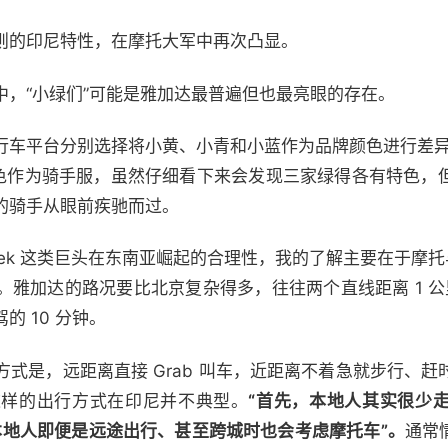
则的印尼特性，在摩托大军中再次凸显。
中，“小绿们”可能是雅加达最普遍但也最亮眼的存在。
行车平台分别选择将小黄、小青和小蓝作为品牌颜色进行差异化
都一致选择绿色作为骑手服，虽然仔细看下来会发现三家绿得各有特
的骑手从眼前疾驰而过。
ojek 这类巨头在东南亚崛起的合理性，我的了解主要在于摩托
雅加达的路况要比北京复杂得多，往往两个直线距离 1 公
 10 分钟。
式是，远距离直接 Grab 叫车，近距离不着急就步行、
这样的出行方式在印尼并不典型。
“首先，本地人其实很少
本地人即便是远途出行、甚至跨城时也会考虑摩托车”。
通常情