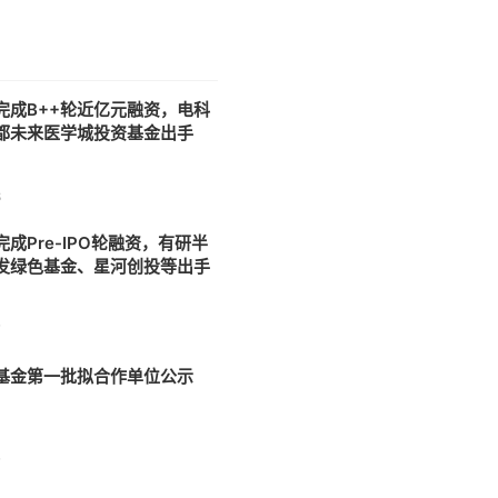
完成B++轮近亿元融资，电科
都未来医学城投资基金出手
8
成Pre-IPO轮融资，有研半
发绿色基金、星河创投等出手
7
基金第一批拟合作单位公示
7