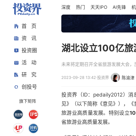
深度
热门
天天IPO
AI先锋
机
首 页
资 讯
湖北设立100亿
投资圈
活 动
未来将定期召开全省旅游发展大会，
研 究
2023-09-28 13:42
·
投资界
陈渝津
创投号
投资界（ID：pedaily2
旗下矩阵
见》（以下简称《意见》），《
旅游业高质量发展。特别设立
1
省旅游业高质量发展。