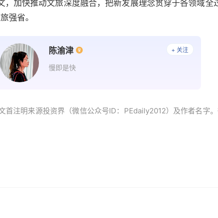
文，加快推动文旅深度融合，把新发展理念贯穿于各领域全
文旅强省。
陈渝津
+ 关注
慢即是快
首注明来源投资界（微信公众号ID：PEdaily2012）及作者名