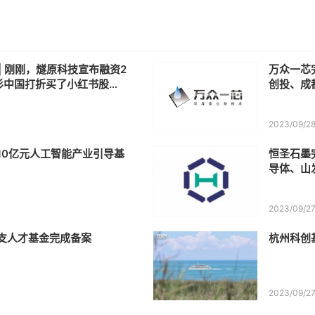
 | 刚刚，燧原科技宣布融资2
万众一芯
杉中国打折买了小红书股
创投、成
江车谷产业基金，100亿
2023/09/2
10亿元人工智能产业引导基
恒圣石墨完
导体、山
2023/09/2
支人才基金完成备案
杭州科创
2023/09/2