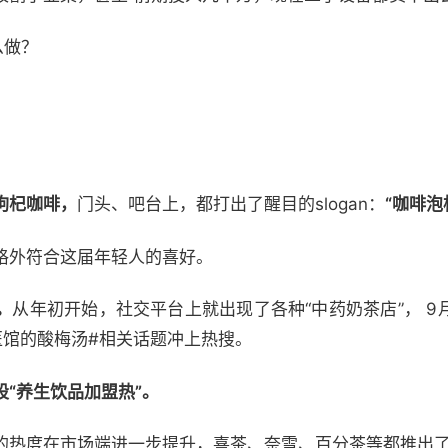
么做？
枸杞
咖啡，
门头、吧台上，都打出了醒目的slogan：
“咖啡泡
格外符合这届年轻人的喜好。
。
从年初开始，社交平台上就出现了各种“中药奶茶店”， 
医馆的酸梅汤#相关话题冲上热搜。
“养生饮品加盟热”。
的热度在市场端进一步提升，喜茶、奈雪、百分茶等都推出