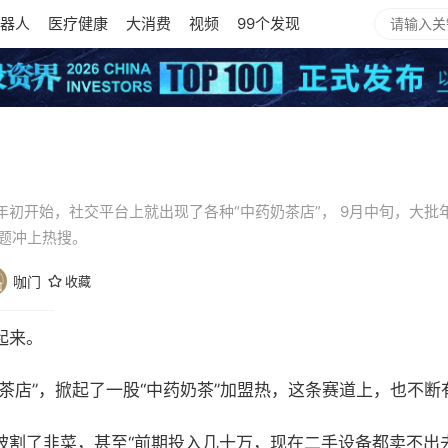
器人
医疗健康
大消费
视频
99个发现
初开始，社交平台上就出现了各种“中药奶茶店”， 9月中旬，大批
话题冲上热搜。
咖门
收藏
起来。
茶店”，掀起了一股“中药奶茶”加盟热，这条赛道上，也不断
被割了韭菜，甚至“前期投入几十万，现在二手设备都卖不出去