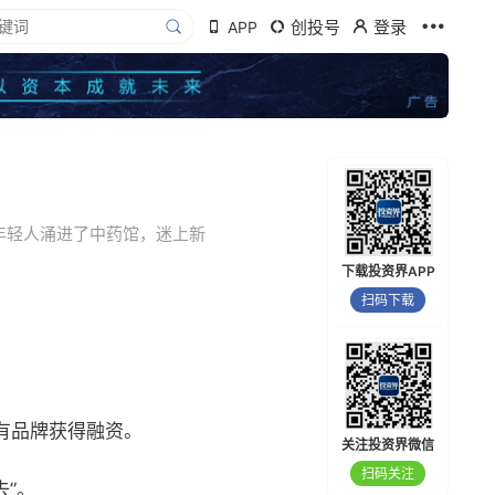
创投号
登录
APP
年轻人涌进了中药馆，迷上新
下载投资界APP
扫码下载
有品牌获得融资。
关注投资界微信
扫码关注
”。