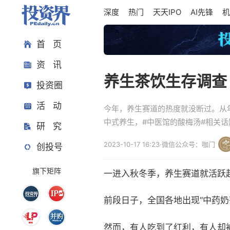
深度
热门
天天IPO
AI先锋
机
首 页
资 讯
养生茶饮生存调查
投资圈
活 动
今年，养生赛道的热度就没断过。从年
中式养生，#中医馆的酸梅汤#相关
研 究
2023-10-17 16:23
·
微信公众号：咖门
创投号
旗下矩阵
一进入秋冬季，养生赛道就活跃
前段日子，全国各地出现“中药奶
然而，有人吃到了红利，有人却