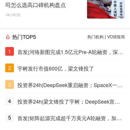
司怎么选高口碑机构盘点
18小时前
热门TOP5
热门机构
|
VC情报局
1
首发|河络新图完成1.5亿元Pre-A轮融资，深耕i
PSC原创细胞技术
2
宇树发行市值600亿，梁文锋投了
3
投资界24h|DeepSeek重启融资；SpaceX一夜
市值蒸发1.5万亿；上海国投，一举投7家GP
4
投资界24h|梁文锋投了宇树；DeepSeek宣布
大幅涨价；贝恩资本买下贡茶
5
首发|矩阵起源完成超千万美元A轮融资，加速
企业级AI基础设施研发