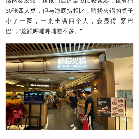
据网友反馈，这家门店的桌位比较紧凑，设有约
30张四人桌，但与海底捞相比，嗨捞火锅的桌子
小了一圈，一桌坐满四个人，会显得“紧巴
巴”，“这跟呷哺呷哺差不多。”