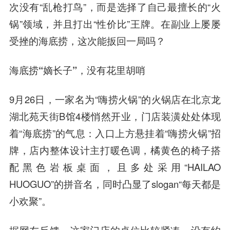
次没有“乱枪打鸟”，而是选择了自己最擅长的“火
锅”领域，并且打出“性价比”王牌。在副业上屡屡
受挫的海底捞，这次能扳回一局吗？
海底捞“嫡长子”，没有花里胡哨
9月26日，一家名为“嗨捞火锅”的火锅店在北京龙
湖北苑天街B馆4楼悄然开业，门店装潢处处体现
着“海底捞”的气息：入口上方悬挂着“嗨捞火锅”招
牌，店内整体设计主打暖色调，橘黄色的椅子搭
配黑色岩板桌面，且多处采用“HAILAO
HUOGUO”的拼音名，同时凸显了slogan“每天都是
小欢聚”。