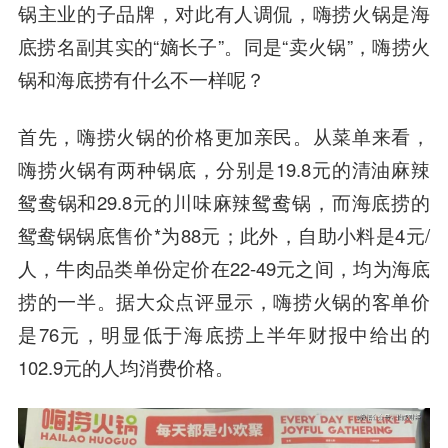
锅主业的子品牌，对此有人调侃，嗨捞火锅是海
底捞名副其实的“嫡长子”。同是“卖火锅”，嗨捞火
锅和海底捞有什么不一样呢？
首先，嗨捞火锅的价格更加亲民。从菜单来看，
嗨捞火锅有两种锅底，分别是19.8元的清油麻辣
鸳鸯锅和29.8元的川味麻辣鸳鸯锅，而海底捞的
鸳鸯锅锅底售价*为88元；此外，自助小料是4元/
人，牛肉品类单份定价在22-49元之间，均为海底
捞的一半。据大众点评显示，嗨捞火锅的客单价
是76元，明显低于海底捞上半年财报中给出的
102.9元的人均消费价格。