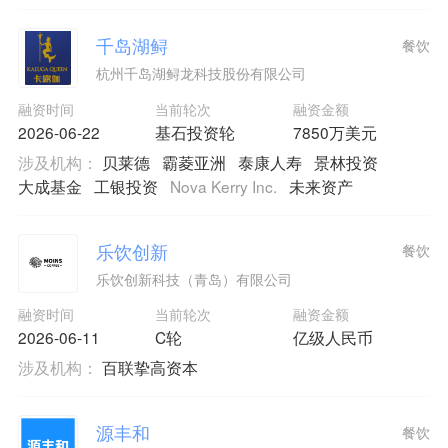
千岛湖鲟
餐饮
杭州千岛湖鲟龙科技股份有限公司
融资时间
当前轮次
融资金额
2026-06-22
基石投资轮
7850万美元
涉及机构：
贝莱德
霸菱亚洲
泰康人寿
景林投资
大成基金
工银投资
Nova Kerry Inc.
未来资产
乐饮创新
餐饮
乐饮创新科技（青岛）有限公司
融资时间
当前轮次
融资金额
2026-06-11
C轮
亿级人民币
涉及机构：
百联挚高资本
源丰和
餐饮