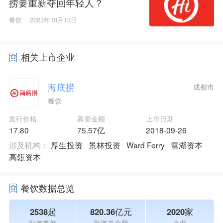
捞要重新夺回年轻人？
餐饮
2023年10月13日
相关上市企业
海底捞
成都市
餐饮
发行价格
募资金额
上市日期
17.80
75.57亿
2018-09-26
涉及机构：
厚生投资
景林投资
Ward Ferry
雪湖资本
高瓴资本
餐饮数据总览
2538起
820.36亿元
2020家