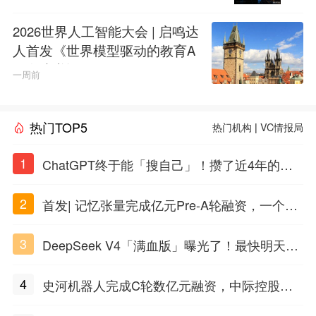
2026世界人工智能大会 | 启鸣达
人首发《世界模型驱动的教育A
GI白皮书》
一周前
热门TOP5
热门机构
|
VC情报局
1
ChatGPT终于能「搜自己」！攒了近4年的对
话，一键翻出
2
首发| 记忆张量完成亿元Pre-A轮融资，一个上
海团队火了
3
DeepSeek V4「满血版」曝光了！最快明天发
布
4
史河机器人完成C轮数亿元融资，中际控股领
投