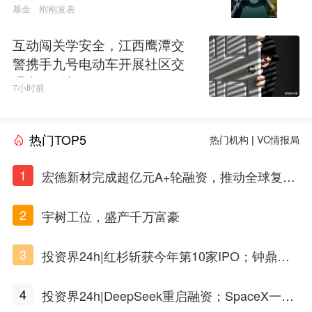
基金
刚刚发表
互动闯关学安全，江西鹰潭交
警携手九号电动车开展社区交
通安全科普活动
7小时前
热门TOP5
热门机构
|
VC情报局
1
宏德新材完成超亿元A+轮融资，推动全球复合
材料工程化应用
2
宇树工位，盛产千万富豪
3
投资界24h|红杉斩获今年第10家IPO；钟鼎投
出一个千亿IPO；SpaceX腰斩，马斯克财富缩
4
投资界24h|DeepSeek重启融资；SpaceX一夜
水