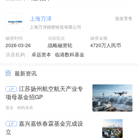
上海万泽
批发零售
上海万泽精密铸造有限公司
融资时间
当前轮次
融资金额
2026-03-26
战略融资轮
4720万人民币
涉及机构：
卓远资本
临港数科基金
最新资讯
江苏扬州航空航天产业专
LP
项母基金招GP
基金
刚刚发表
嘉兴嘉铁春霖基金完成设
LP
立