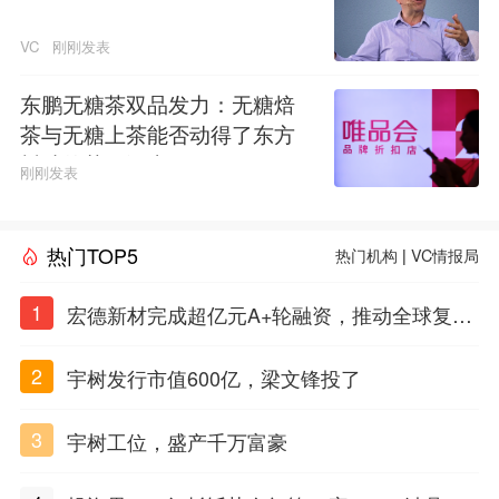
VC
刚刚发表
东鹏无糖茶双品发力：无糖焙
茶与无糖上茶能否动得了东方
树叶的茶饮江山
刚刚发表
热门TOP5
热门机构
|
VC情报局
1
宏德新材完成超亿元A+轮融资，推动全球复合
材料工程化应用
2
宇树发行市值600亿，梁文锋投了
3
宇树工位，盛产千万富豪