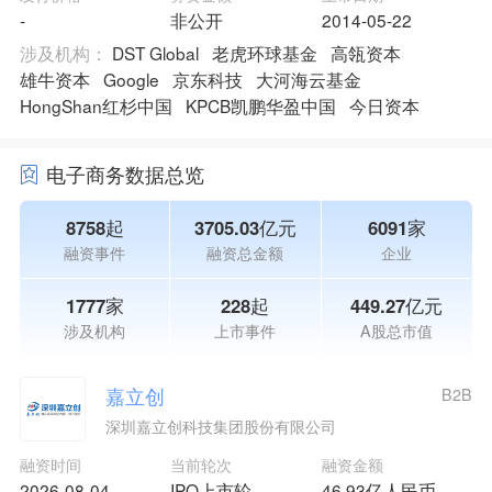
-
非公开
2014-05-22
涉及机构：
DST Global
老虎环球基金
高瓴资本
雄牛资本
Google
京东科技
大河海云基金
HongShan红杉中国
KPCB凯鹏华盈中国
今日资本
电子商务数据总览
8758起
3705.03亿元
6091家
融资事件
融资总金额
企业
1777家
228起
449.27亿元
涉及机构
上市事件
A股总市值
嘉立创
B2B
深圳嘉立创科技集团股份有限公司
融资时间
当前轮次
融资金额
2026-08-04
IPO上市轮
46.93亿人民币