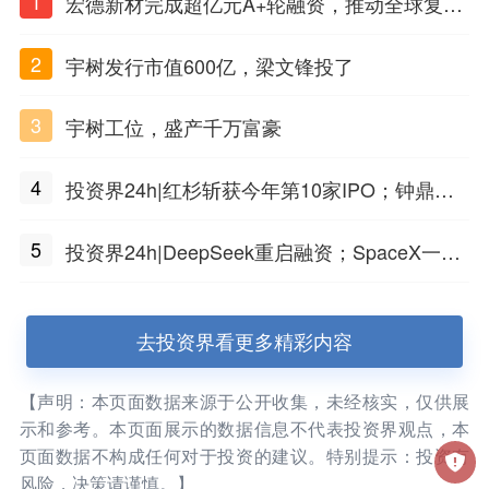
1
宏德新材完成超亿元A+轮融资，推动全球复合
材料工程化应用
2
宇树发行市值600亿，梁文锋投了
3
宇树工位，盛产千万富豪
4
投资界24h|红杉斩获今年第10家IPO；钟鼎投
出一个千亿IPO；SpaceX腰斩，马斯克财富缩
5
投资界24h|DeepSeek重启融资；SpaceX一夜
水
市值蒸发1.5万亿；上海国投，一举投7家GP
去投资界看更多精彩内容
【声明：本页面数据来源于公开收集，未经核实，仅供展
示和参考。本页面展示的数据信息不代表投资界观点，本
页面数据不构成任何对于投资的建议。特别提示：投资有
风险，决策请谨慎。】