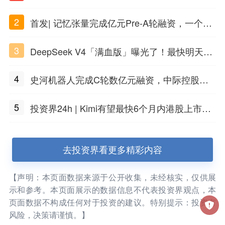
话，一键翻出
2
首发| 记忆张量完成亿元Pre-A轮融资，一个上
海团队火了
3
DeepSeek V4「满血版」曝光了！最快明天发
布
4
史河机器人完成C轮数亿元融资，中际控股领
投
5
投资界24h | Kimi有望最快6个月内港股上市；
任泽平回应解散VIP群；中际旭创又要IPO了
去投资界看更多精彩内容
【声明：本页面数据来源于公开收集，未经核实，仅供展
示和参考。本页面展示的数据信息不代表投资界观点，本
页面数据不构成任何对于投资的建议。特别提示：投资有
风险，决策请谨慎。】