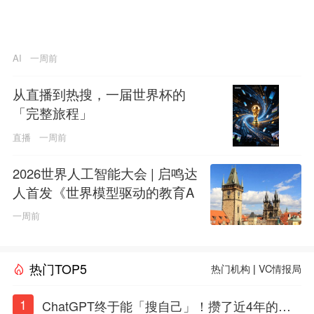
AI
一周前
从直播到热搜，一届世界杯的
「完整旅程」
直播
一周前
2026世界人工智能大会 | 启鸣达
人首发《世界模型驱动的教育A
GI白皮书》
一周前
热门TOP5
热门机构
|
VC情报局
1
ChatGPT终于能「搜自己」！攒了近4年的对