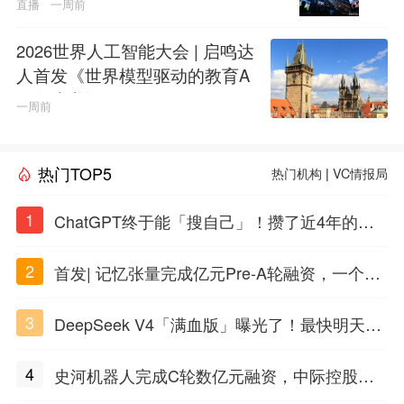
直播
一周前
2026世界人工智能大会 | 启鸣达
人首发《世界模型驱动的教育A
GI白皮书》
一周前
热门TOP5
热门机构
|
VC情报局
1
ChatGPT终于能「搜自己」！攒了近4年的对
话，一键翻出
2
首发| 记忆张量完成亿元Pre-A轮融资，一个上
海团队火了
3
DeepSeek V4「满血版」曝光了！最快明天发
布
4
史河机器人完成C轮数亿元融资，中际控股领
投