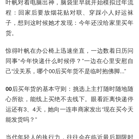
叶帆对着电脑出神，脑袋里早就开始模拟过年流
程：回家后要放烟花贴对联、穿踩小人好运袜
子，想到这时候她才发现：今年还没给家里买年
货。
惊得叶帆在办公椅上迅速坐直，一边数着日历问
同事“今年快递什么时候停？”一边在心里安慰自
己“没关系，哪个00后买年货不是临时抱佛脚...”
00后买年货的基本守则：挑选上主打随时随地随
心所欲，能线上买绝不去线下。
眼看距离快递停
运还有3、4天，她向一连串商家发出“现在买今天
能发货吗？”
当代年轻人的执行力，往往会在临近最后期限时