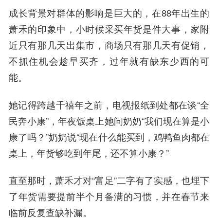
成长背景对群体的影响是巨大的，在88年出生的
萧禾的印象中，小时候采买年货是件大事，家附
近只有那几天出集市，商场只有那几天有促销，
不抓住机会趁早买齐，过年就有缺东少西的可
能。
她记得跨越千禧年之前，电视报纸到处都在谈“全
民奔小康”，年夜饭桌上她问奶奶“我们现在算是小
康了吗？”奶奶说“现在什么能买到，鸡鸭鱼肉都在
桌上，年货够吃到年尾，还不算小康？”
直至那时，萧禾才对“富足”二字有了实感，也埋下
了年货需要提前半个月备满的习惯，并在春节来
临前反复查缺补漏。