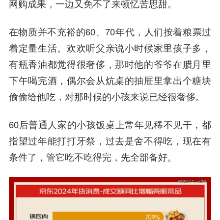
网购成果，一边又免不了来顿忆苦思甜。
在物质并不充裕的60、70年代，人们按着粮票过
着定量生活。欢欢听父亲说小时候家里孩子多，
有瓶香油都觉得很奢侈，那时他的爷爷在腊月里
下午喝完酒，偶尔会从炕桌的抽屉里拿出个糖块
偷偷给他吃，对那时候的小孩来说已经很奢侈。
60后普通人家的小孩饭桌上常年见稀不见干，都
指望过年能打打牙祭，过去是舍不得吃，现在有
条件了，管它吃不吃得完，先全部备好。