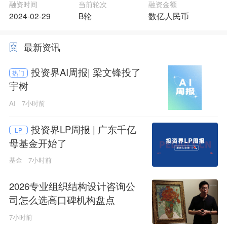
融资时间
当前轮次
融资金额
2024-02-29
B轮
数亿人民币
最新资讯
投资界AI周报| 梁文锋投了
热门
宇树
AI
7小时前
投资界LP周报 | 广东千亿
LP
母基金开始了
基金
7小时前
2026专业组织结构设计咨询公
司怎么选高口碑机构盘点
7小时前