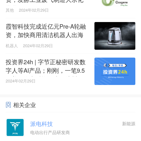
学品
其他
2024年02月29日
霞智科技完成近亿元Pre-A轮融
资，加快商用清洁机器人出海
布局
机器人
2024年02月29日
投资界24h | 字节正秘密研发数
字人等AI产品；刚刚，一笔9.5
亿美元汽车融资诞生；漳州落
2024年02月29日
地50亿母基金
相关企业
派电科技
新能源
电动出行产品研发商