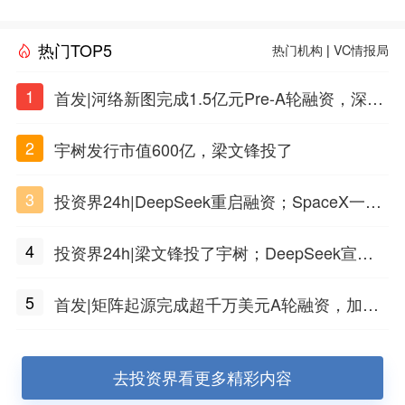
热门TOP5
热门机构
|
VC情报局
1
首发|河络新图完成1.5亿元Pre-A轮融资，深耕i
PSC原创细胞技术
2
宇树发行市值600亿，梁文锋投了
3
投资界24h|DeepSeek重启融资；SpaceX一夜
市值蒸发1.5万亿；上海国投，一举投7家GP
4
投资界24h|梁文锋投了宇树；DeepSeek宣布
大幅涨价；贝恩资本买下贡茶
5
首发|矩阵起源完成超千万美元A轮融资，加速
企业级AI基础设施研发
去投资界看更多精彩内容