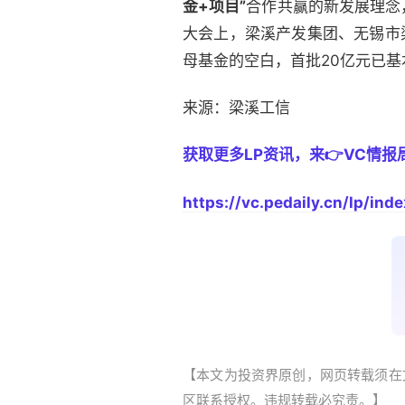
金+项目”
合作共赢的新发展理念
大会上，梁溪产发集团、无锡市
母基金的空白，首批20亿元已
来源：梁溪工信
获取更多LP资讯，来👉VC情报
https://vc.pedaily.cn/lp/inde
【本文为投资界原创，网页转载须在文
区联系授权。违规转载必究责。】