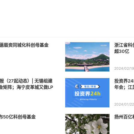
成德眉资同城化科创母基金
浙江省科
超30亿
2024/02/1
报（27起动态）| 无锡组建
投资界24
金矩阵；海宁皮革城又做LP
年会；江
布50亿
2024/01/2
布50亿科创母基金
扬州百亿