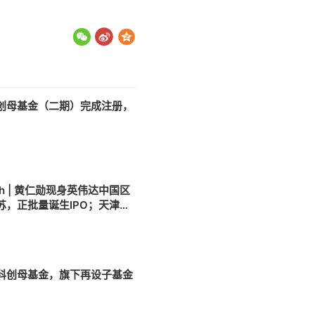
创母基金（二期）完成注册，
9
h | 黄仁勋现身英伟达中国区
苏，正批量诞生IPO；天津发
科创母基金
2
科创母基金，旗下再设子基金