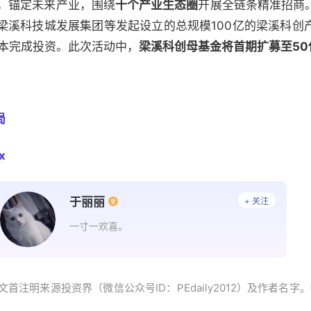
，锚定未来产业，围绕
十个产业生态圈
开展全链条精准招商
梁溪科技城发展集团等发起设立的总规模100亿的梁溪科创
基本完成投资。此次活动中，
梁溪科创母基金将首期扩募至50
局
x
于丽丽
+ 关注
一寸一欢喜。
首注明来源投资界（微信公众号ID：PEdaily2012）及作者名