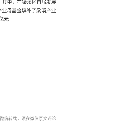
。其中，在梁溪区首届发展
产业母基金填补了梁溪产业
亿元
。
字。微信转载，须在微信原文评论