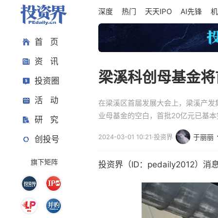
深度
热门
天天IPO
AI先锋
机
首 页
资 讯
梁溪科创母基金将
投资圈
活 动
在梁溪区首届发展大会上，梁溪产发
业母基金的空白，首批20亿元已基
研 究
2024-03-01 10:21
·
投资界
于丽丽
创投号
旗下矩阵
投资界（ID：pedaily2012