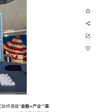
区始终遵循
“金融+产业”“基