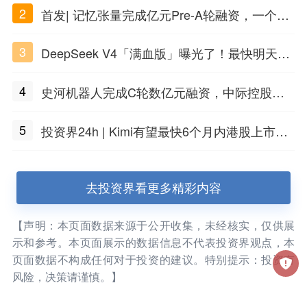
2
首发| 记忆张量完成亿元Pre-A轮融资，一个上
海团队火了
3
DeepSeek V4「满血版」曝光了！最快明天发
布
4
史河机器人完成C轮数亿元融资，中际控股领
投
5
投资界24h | Kimi有望最快6个月内港股上市；
任泽平回应解散VIP群；中际旭创又要IPO了
去投资界看更多精彩内容
【声明：本页面数据来源于公开收集，未经核实，仅供展
示和参考。本页面展示的数据信息不代表投资界观点，本
页面数据不构成任何对于投资的建议。特别提示：投资有
风险，决策请谨慎。】