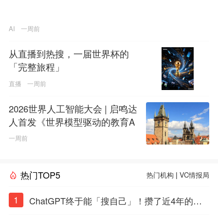
AI
一周前
从直播到热搜，一届世界杯的
「完整旅程」
直播
一周前
2026世界人工智能大会 | 启鸣达
人首发《世界模型驱动的教育A
GI白皮书》
一周前
热门TOP5
热门机构
|
VC情报局
1
ChatGPT终于能「搜自己」！攒了近4年的对
话，一键翻出