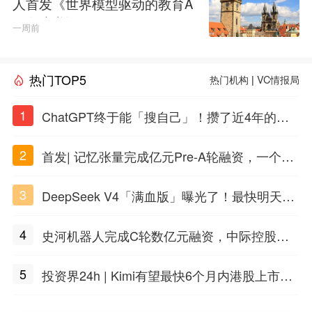
人首发《世界模型驱动的教育A
GI白皮书》
一周前
热门TOP5
热门机构
|
VC情报局
1
ChatGPT终于能「搜自己」！攒了近4年的对
话，一键翻出
2
首发| 记忆张量完成亿元Pre-A轮融资，一个上
海团队火了
3
DeepSeek V4「满血版」曝光了！最快明天发
布
4
史河机器人完成C轮数亿元融资，中际控股领
投
5
投资界24h | Kimi有望最快6个月内港股上市；
任泽平回应解散VIP群；中际旭创又要IPO了