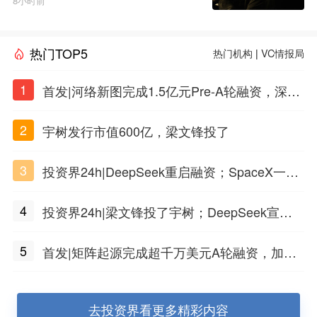
8小时前
热门TOP5
热门机构
|
VC情报局
1
首发|河络新图完成1.5亿元Pre-A轮融资，深耕i
PSC原创细胞技术
2
宇树发行市值600亿，梁文锋投了
3
投资界24h|DeepSeek重启融资；SpaceX一夜
市值蒸发1.5万亿；上海国投，一举投7家GP
4
投资界24h|梁文锋投了宇树；DeepSeek宣布
大幅涨价；贝恩资本买下贡茶
5
首发|矩阵起源完成超千万美元A轮融资，加速
企业级AI基础设施研发
去投资界看更多精彩内容