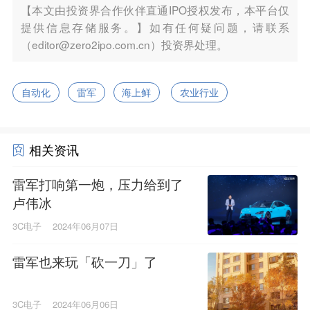
【本文由投资界合作伙伴直通IPO授权发布，本平台仅
提供信息存储服务。】如有任何疑问题，请联系
（editor@zero2ipo.com.cn）投资界处理。
自动化
雷军
海上鲜
农业行业
相关资讯
雷军打响第一炮，压力给到了
卢伟冰
3C电子
2024年06月07日
雷军也来玩「砍一刀」了
3C电子
2024年06月06日