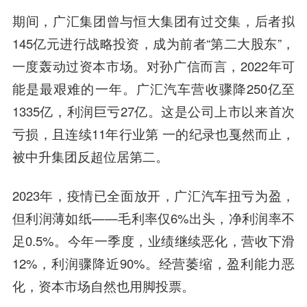
期间，广汇集团曾与恒大集团有过交集，后者拟
145亿元进行战略投资，成为前者“第二大股东”，
一度轰动过资本市场。对孙广信而言，2022年可
能是最艰难的一年。广汇汽车营收骤降250亿至
1335亿，利润巨亏27亿。这是公司上市以来首次
亏损，且连续11年行业第 一的纪录也戛然而止，
被中升集团反超位居第二。
2023年，疫情已全面放开，广汇汽车扭亏为盈，
但利润薄如纸——毛利率仅6%出头，净利润率不
足0.5%。今年一季度，业绩继续恶化，营收下滑
12%，利润骤降近90%。经营萎缩，盈利能力恶
化，资本市场自然也用脚投票。