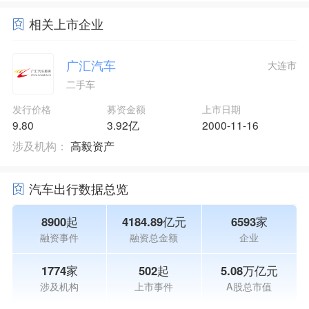
相关上市企业
广汇汽车
大连市
二手车
发行价格
募资金额
上市日期
9.80
3.92亿
2000-11-16
涉及机构：
高毅资产
汽车出行数据总览
8900起
4184.89亿元
6593家
融资事件
融资总金额
企业
1774家
502起
5.08万亿元
涉及机构
上市事件
A股总市值