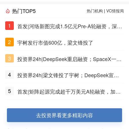
热门TOP5
热门机构
|
VC情报局
1
首发|河络新图完成1.5亿元Pre-A轮融资，深耕i
PSC原创细胞技术
2
宇树发行市值600亿，梁文锋投了
3
投资界24h|DeepSeek重启融资；SpaceX一夜
市值蒸发1.5万亿；上海国投，一举投7家GP
4
投资界24h|梁文锋投了宇树；DeepSeek宣布
大幅涨价；贝恩资本买下贡茶
5
首发|矩阵起源完成超千万美元A轮融资，加速
企业级AI基础设施研发
去投资界看更多精彩内容