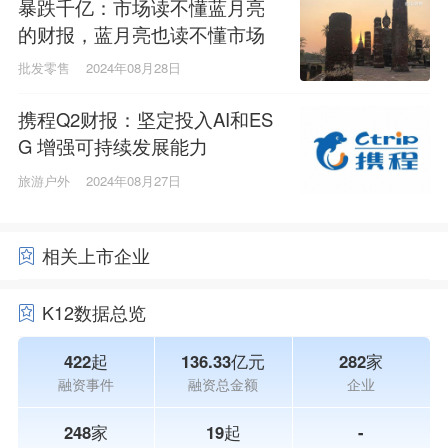
暴跌千亿：市场读不懂蓝月亮
的财报，蓝月亮也读不懂市场
批发零售
2024年08月28日
携程Q2财报：坚定投入AI和ES
G 增强可持续发展能力
旅游户外
2024年08月27日
相关上市企业
K12数据总览
422起
136.33亿元
282家
融资事件
融资总金额
企业
248家
19起
-