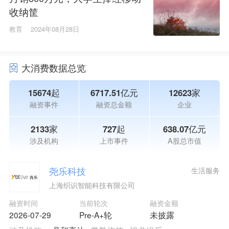
收纳筐
教育
2024年08月28日
大消费数据总览
15674起
6717.51亿元
12623家
融资事件
融资总金额
企业
2133家
727起
638.07亿元
涉及机构
上市事件
A股总市值
尧乐科技
生活服务
上海织识智能科技有限公司
融资时间
当前轮次
融资金额
2026-07-29
Pre-A+轮
未披露