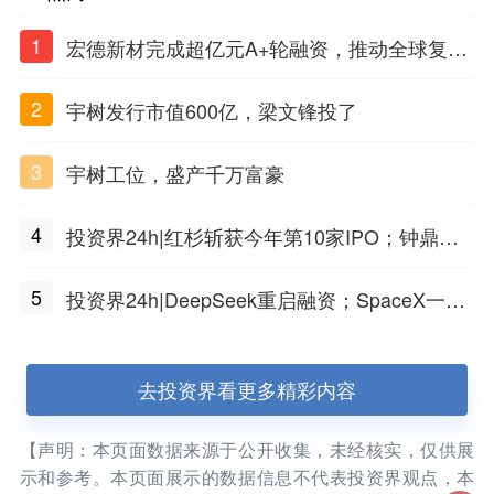
1
宏德新材完成超亿元A+轮融资，推动全球复合
材料工程化应用
2
宇树发行市值600亿，梁文锋投了
3
宇树工位，盛产千万富豪
4
投资界24h|红杉斩获今年第10家IPO；钟鼎投
出一个千亿IPO；SpaceX腰斩，马斯克财富缩
5
投资界24h|DeepSeek重启融资；SpaceX一夜
水
市值蒸发1.5万亿；上海国投，一举投7家GP
去投资界看更多精彩内容
【声明：本页面数据来源于公开收集，未经核实，仅供展
示和参考。本页面展示的数据信息不代表投资界观点，本