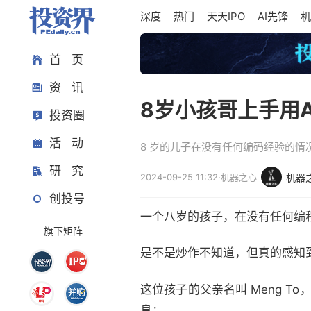
深度
热门
天天IPO
AI先锋
机
首 页
资 讯
8岁小孩哥上手用
投资圈
活 动
8 岁的儿子在没有任何编码经验的情况下建立
研 究
2024-09-25 11:32
·
机器之心
机器
创投号
一个八岁的孩子，在没有任何编
旗下矩阵
是不是炒作不知道，但真的感知到
这位孩子的父亲名叫 Meng To
息：