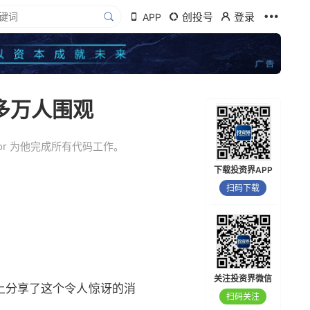
创投号
登录
APP
多万人围观
rsor 为他完成所有代码工作。
下载投资界APP
扫码下载
关注投资界微信
X 上分享了这个令人惊讶的消
扫码关注