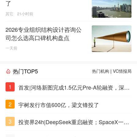
了
其它
21小时前
2026专业组织结构设计咨询公
司怎么选高口碑机构盘点
一天前
热门TOP5
热门机构
|
VC情报局
1
首发|河络新图完成1.5亿元Pre-A轮融资，深耕i
PSC原创细胞技术
2
宇树发行市值600亿，梁文锋投了
3
投资界24h|DeepSeek重启融资；SpaceX一夜
市值蒸发1.5万亿；上海国投，一举投7家GP