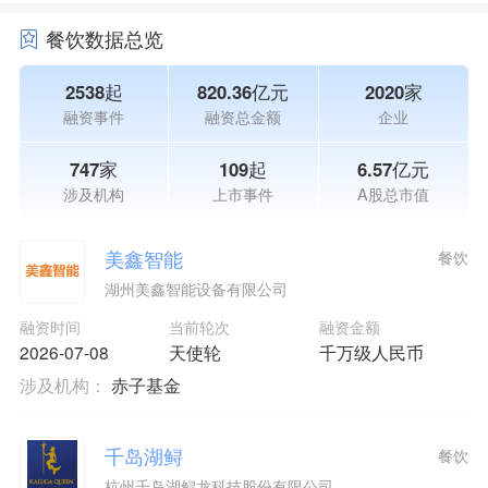
餐饮数据总览
2538起
820.36亿元
2020家
融资事件
融资总金额
企业
747家
109起
6.57亿元
涉及机构
上市事件
A股总市值
美鑫智能
餐饮
湖州美鑫智能设备有限公司
融资时间
当前轮次
融资金额
2026-07-08
天使轮
千万级人民币
涉及机构：
赤子基金
千岛湖鲟
餐饮
杭州千岛湖鲟龙科技股份有限公司