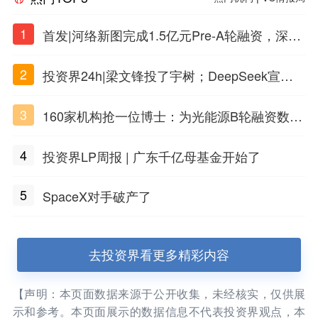
1
首发|河络新图完成1.5亿元Pre-A轮融资，深耕i
PSC原创细胞技术
2
投资界24h|梁文锋投了宇树；DeepSeek宣布
大幅涨价；贝恩资本买下贡茶
3
160家机构抢一位博士：为光能源B轮融资数亿
元
4
投资界LP周报 | 广东千亿母基金开始了
5
SpaceX对手破产了
去投资界看更多精彩内容
【声明：本页面数据来源于公开收集，未经核实，仅供展
示和参考。本页面展示的数据信息不代表投资界观点，本