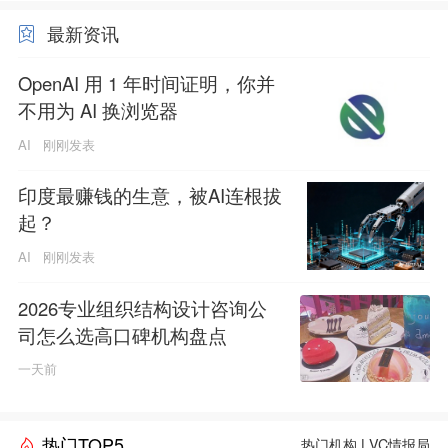
最新资讯
OpenAI 用 1 年时间证明，你并
不用为 AI 换浏览器
AI
刚刚发表
印度最赚钱的生意，被AI连根拔
起？
AI
刚刚发表
2026专业组织结构设计咨询公
司怎么选高口碑机构盘点
一天前
热门TOP5
热门机构
|
VC情报局