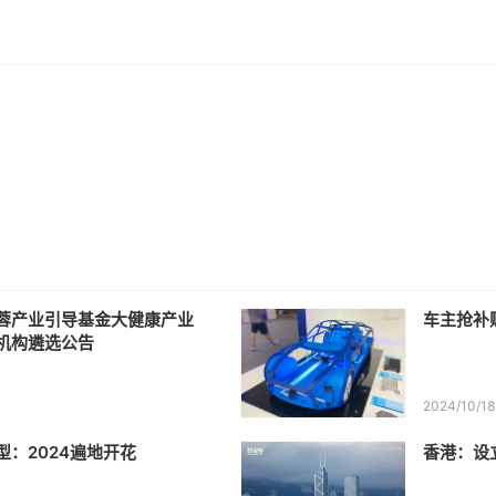
蓉产业引导基金大健康产业
车主抢补
机构遴选公告
2024/10/18
型：2024遍地开花
香港：设