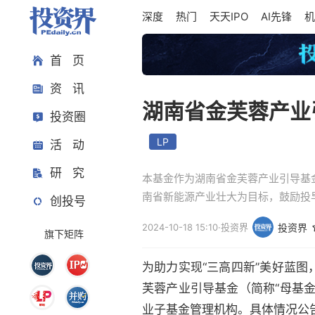
深度
热门
天天IPO
AI先锋
机
首 页
资 讯
湖南省金芙蓉产业
投资圈
LP
活 动
研 究
本基金作为湖南省金芙蓉产业引导基
南省新能源产业壮大为目标，鼓励投
创投号
2024-10-18 15:10
·
投资界
投资界
旗下矩阵
为助力实现“三高四新”美好蓝
芙蓉产业引导基金（简称“母基
业子基金管理机构。具体情况公