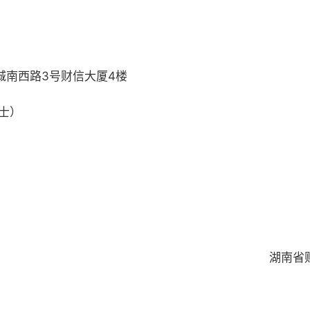
城南西路3号财信大厦4楼
女士）
湖南省