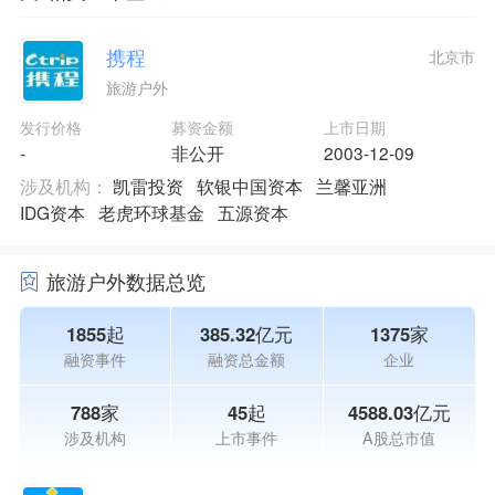
携程
北京市
旅游户外
发行价格
募资金额
上市日期
-
非公开
2003-12-09
涉及机构：
凯雷投资
软银中国资本
兰馨亚洲
IDG资本
老虎环球基金
五源资本
旅游户外数据总览
1855起
385.32亿元
1375家
融资事件
融资总金额
企业
788家
45起
4588.03亿元
涉及机构
上市事件
A股总市值