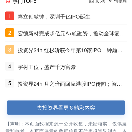
热门TOP5
热门机构
|
VC情报局
1
嘉立创敲钟，深圳千亿IPO诞生
2
宏德新材完成超亿元A+轮融资，推动全球复合
材料工程化应用
3
投资界24h|红杉斩获今年第10家IPO；钟鼎投
出一个千亿IPO；SpaceX腰斩，马斯克财富缩
4
宇树工位，盛产千万富豪
水
5
投资界24h|月之暗面回应港股IPO传闻；智元
公布合伙人团队阵容；潮汕女首富又要敲钟了
去投资界看更多精彩内容
【声明：本页面数据来源于公开收集，未经核实，仅供展
示和参考。本页面展示的数据信息不代表投资界观点，本