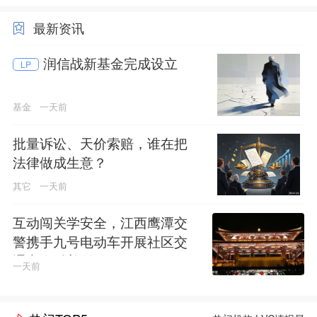
最新资讯
润信战新基金完成设立
LP
基金
一天前
批量诉讼、天价索赔，谁在把
法律做成生意？
其它
一天前
互动闯关学安全，江西鹰潭交
警携手九号电动车开展社区交
通安全科普活动
一天前