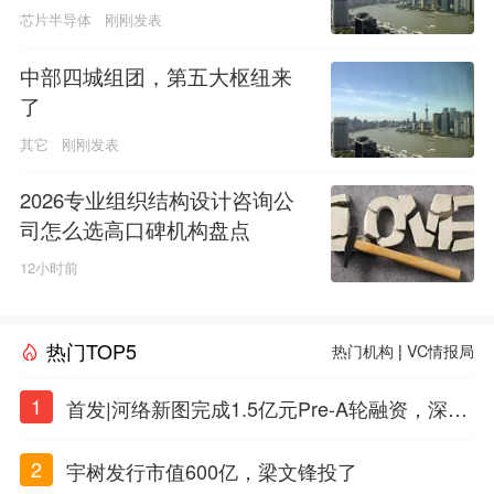
芯片半导体
刚刚发表
中部四城组团，第五大枢纽来
了
其它
刚刚发表
2026专业组织结构设计咨询公
司怎么选高口碑机构盘点
12小时前
热门TOP5
热门机构
|
VC情报局
1
首发|河络新图完成1.5亿元Pre-A轮融资，深耕i
PSC原创细胞技术
2
宇树发行市值600亿，梁文锋投了