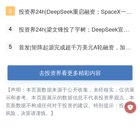
3
投资界24h|DeepSeek重启融资；SpaceX一夜
市值蒸发1.5万亿；上海国投，一举投7家GP
4
投资界24h|梁文锋投了宇树；DeepSeek宣布
大幅涨价；贝恩资本买下贡茶
5
首发|矩阵起源完成超千万美元A轮融资，加速
企业级AI基础设施研发
去投资界看更多精彩内容
【声明：本页面数据来源于公开收集，未经核实，仅供展
示和参考。本页面展示的数据信息不代表投资界观点，本
页面数据不构成任何对于投资的建议。特别提示：投资有
风险，决策请谨慎。】