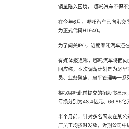
销量陷入困境， 哪吒汽车不得
在今年6月，哪吒汽车已向港交所
为正式代码H1940。
为了闯关IPO，近期哪吒汽车还
有媒体报道称，哪吒汽车将面向
回应称，本次调薪计划是为尽早
员、业务聚焦、扁平管理等一系
根据哪吒此前提交的招股书显示，20
亏损分别为48.4亿元、66.66
半个月前，针对多名网友在某公
厂员工均按时发放，近期公司中