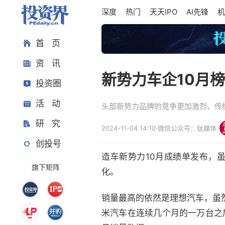
深度
热门
天天IPO
AI先锋
机
首 页
资 讯
新势力车企10月
投资圈
活 动
头部新势力品牌的竞争更加激烈，传
研 究
2024-11-04 14:10
·
微信公众号：钛媒体
创投号
造车新势力10月成绩单发布，
旗下矩阵
化。
销量最高的依然是理想汽车，虽
米汽车在连续几个月的一万台之