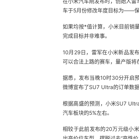
在小米汽车刚发布时，创始人雷军
车于5月份修改年度目标为——保
如果均按*值计算，小米目前销量
完成目标并非难事。
10月29日，雷军在小米新品发布会
可以合法上路的赛车，量产版将
据悉，发布当晚10时30分开启
微博宣布了SU7 Ultra的订单
根据高盛的预测，小米SU7 Ult
汽车板块的5%左右。
相较于此前发布的20万元级小米S
出高价位车型，摆脱过去“高性