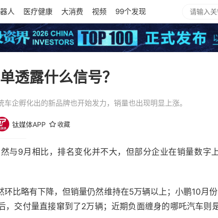
器人
医疗健康
大消费
视频
99个发现
榜单透露什么信号？
统车企孵化出的新品牌也开始发力，销量也出现明显上涨。
钛媒体APP
收藏
虽然与9月相比，排名变化并不大，但部分企业在销量数字
然环比略有下降，但销量仍然维持在5万辆以上；小鹏10月份
后，交付量直接窜到了2万辆；近期负面缠身的哪吒汽车则是