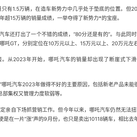
只有1.5万辆，在造车新势力中几乎处于垫底的位置。但202
全年超15万辆的销量成绩，一举夺得了新势力*的宝座。
汽车还打出了一个不错的成绩，“80分还是有的”。与此同时
哪吒GT，分别定位在10万元以上、15万元以上、20万元左
。从2023年开始，哪吒汽车的销量却出现了断崖式下
”哪吒汽车2023年做得不好的主要原因，包括新老产品未
总部集权又管理力度软弱等。
决定亲自下场抓营销工作。但今年以来，哪吒汽车仍然无法扭
使是在一片“涨”声的9月份，也只是卖出10118辆车，相比去年