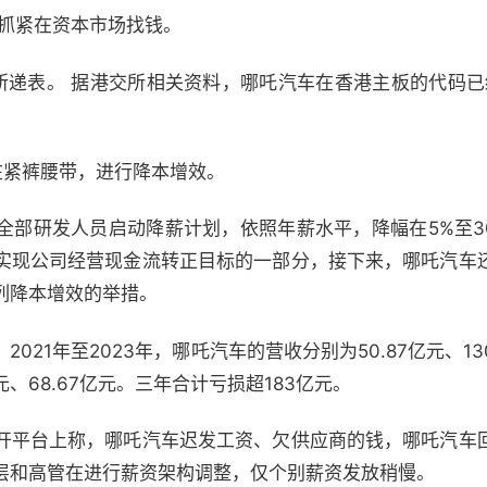
不抓紧在资本市场找钱。
递表。 据港交所相关资料，哪吒汽车在香港主板的代码已经
在紧裤腰带，进行降本增效。
全部研发人员启动降薪计划，依照年薪水平，降幅在5%至3
实现公司经营现金流转正目标的一部分，接下来，哪吒汽车
列降本增效的举措。
21年至2023年，哪吒汽车的营收分别为50.87亿元、130.
亿元、68.67亿元。三年合计亏损超183亿元。
开平台上称，哪吒汽车迟发工资、欠供应商的钱，哪吒汽车
层和高管在进行薪资架构调整，仅个别薪资发放稍慢。