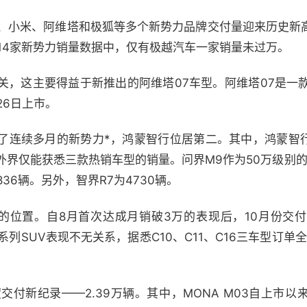
氪、小米、阿维塔和极狐等多个新势力品牌交付量迎来历史新
的14家新势力销量数据中，仅有极越汽车一家销量未过万。
关，这主要得益于新推出的阿维塔07车型。阿维塔07是一款
26日上市。
了连续多月的新势力*，鸿蒙智行位居第二。其中，鸿蒙智行全
外界仅能获悉三款热销车型的销量。问界M9作为50万级别的
836辆。另外，智界R7为4730辆。
的位置。自8月首次达成月销破3万的表现后，10月份交付达
C系列SUV表现不无关系，据悉C10、C11、C16三车型订单
交付新纪录——2.39万辆。其中，MONA M03自上市