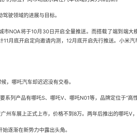
动驾驶领域的进展与目标。
城市NOA将于10月30日开启全量推送。而搭载了端到端大
11月底开启定向邀请内测，12月底开启先行推送。小米汽车
时候，哪吒汽车却迟迟没有交卷。
主要系列产品有哪吒S、哪吒V、哪吒N01等，品牌定位于“高
01在广州车展上正式上市，价格不到8万。两年后推出的哪吒V，
开始逐渐在新势力中露出头角。