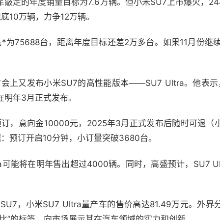
敲定的年度销量目标为7.6万辆。但小米SU7上市爆火，2
底10万辆，力争12万辆。
*为75688台，距离年度目标还差2万多台。如果11月份继
上又发布小米SU7的高性能版本——SU7 Ultra。他表示，小
在明年3月正式发布。
预订，意向金10000元，2025年3月正式发布后随时可退
数据：预订开启10分钟，小订量突破3680台。
ra可能将在明年售出超过4000辆。同时，高盛预计，SU7 U
U7，小米SU7 Ultra量产车的售价高达81.49万元。
价比”的标签，向市场展示其在汽车领域的实力和创新。