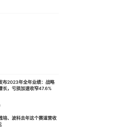
发布2023年全年业绩：战略
增长，亏损加速收窄47.6%
0
雅培、波科去年这个赛道营收
元