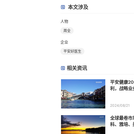
本文涉及
人物
周全
企业
平安好医生
相关资讯
平安健康2
利，战略业务
2024/08/21
全球最卷市
科、雅培、