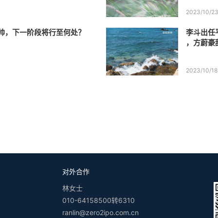
2023/10/2
帅，下一阶段将行至何处？
李斗出任
，方蔚豪
2023/10/18
对外合作
林女士
010-64158500转6310
ranlin@zero2ipo.com.cn