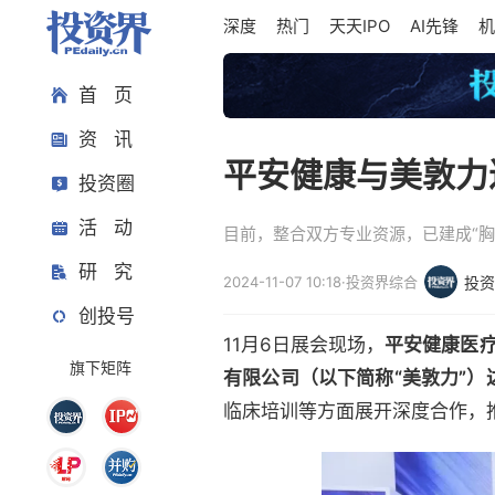
深度
热门
天天IPO
AI先锋
机
首 页
资 讯
平安健康与美敦力
投资圈
活 动
目前，整合双方专业资源，已建成“
研 究
2024-11-07 10:18
·
投资界综合
投资
创投号
11月6日展会现场，
平安健康医疗
旗下矩阵
有限公司（以下简称“美敦力”）
临床培训等方面展开深度合作，