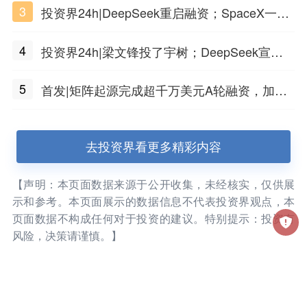
3
投资界24h|DeepSeek重启融资；SpaceX一夜
市值蒸发1.5万亿；上海国投，一举投7家GP
4
投资界24h|梁文锋投了宇树；DeepSeek宣布
大幅涨价；贝恩资本买下贡茶
5
首发|矩阵起源完成超千万美元A轮融资，加速
企业级AI基础设施研发
去投资界看更多精彩内容
【声明：本页面数据来源于公开收集，未经核实，仅供展
示和参考。本页面展示的数据信息不代表投资界观点，本
页面数据不构成任何对于投资的建议。特别提示：投资有
风险，决策请谨慎。】