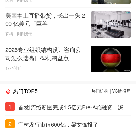
美国本土直播带货，长出一头 2
00 亿美元「巨兽」
直播
刚刚发表
2026专业组织结构设计咨询公
司怎么选高口碑机构盘点
17小时前
热门TOP5
热门机构
|
VC情报局
1
首发|河络新图完成1.5亿元Pre-A轮融资，深耕i
PSC原创细胞技术
2
宇树发行市值600亿，梁文锋投了