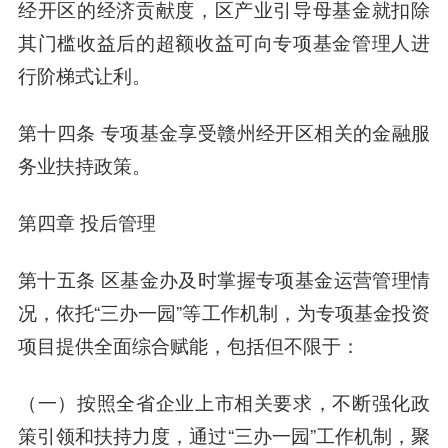
经开区的经济贡献度，区产业引导母基金就扣除
其门槛收益后的超额收益可向专项基金管理人进
行阶梯式让利。
第十四条 专项基金享受赣州经开区相关的金融服
务业扶持政策。
第四章 投后管理
第十五条 区基金办及时掌握专项基金运营管理情
况，依托“三办一园”等工作机制，为专项基金投资
项目提供全面综合赋能，包括但不限于：
（一）按照全省企业上市相关要求，不断强化政
策引领和扶持力度，通过“三办一园”工作机制，聚