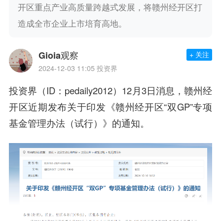
开区重点产业高质量跨越式发展，将赣州经开区打
造成全市企业上市培育高地。
Gioia观察
+ 关注
2024-12-03 11:05
投资界
投资界（ID：pedaily2012）12月3日消息，赣州经
开区近期发布关于印发《赣州经开区“双GP”专项
基金管理办法（试行）》的通知。