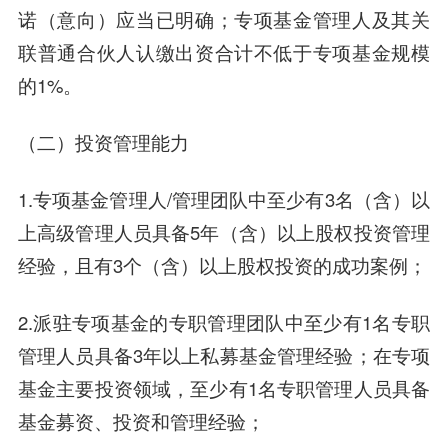
诺（意向）应当已明确；专项基金管理人及其关
联普通合伙人认缴出资合计不低于专项基金规模
的1%。
（二）投资管理能力
1.专项基金管理人/管理团队中至少有3名（含）以
上高级管理人员具备5年（含）以上股权投资管理
经验，且有3个（含）以上股权投资的成功案例；
2.派驻专项基金的专职管理团队中至少有1名专职
管理人员具备3年以上私募基金管理经验；在专项
基金主要投资领域，至少有1名专职管理人员具备
基金募资、投资和管理经验；