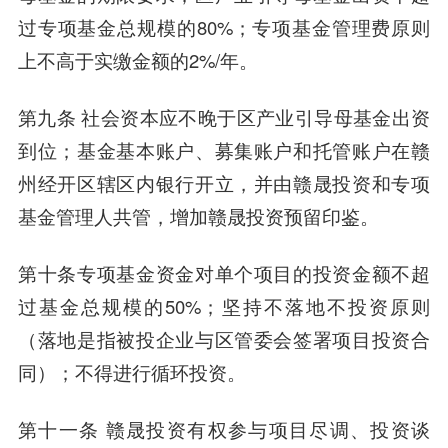
过专项基金总规模的80%；专项基金管理费原则
上不高于实缴金额的2%/年。
第九条 社会资本应不晚于区产业引导母基金出资
到位；基金基本账户、募集账户和托管账户在赣
州经开区辖区内银行开立，并由赣晟投资和专项
基金管理人共管，增加赣晟投资预留印鉴。
第十条专项基金资金对单个项目的投资金额不超
过基金总规模的50%；坚持不落地不投资原则
（落地是指被投企业与区管委会签署项目投资合
同）；不得进行循环投资。
第十一条 赣晟投资有权参与项目尽调、投资谈