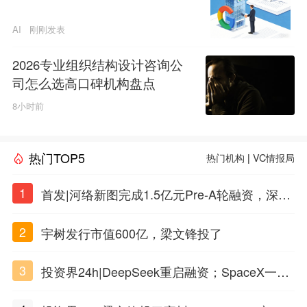
AI
刚刚发表
2026专业组织结构设计咨询公
司怎么选高口碑机构盘点
8小时前
热门TOP5
热门机构
|
VC情报局
1
首发|河络新图完成1.5亿元Pre-A轮融资，深耕i
PSC原创细胞技术
2
宇树发行市值600亿，梁文锋投了
3
投资界24h|DeepSeek重启融资；SpaceX一夜
市值蒸发1.5万亿；上海国投，一举投7家GP