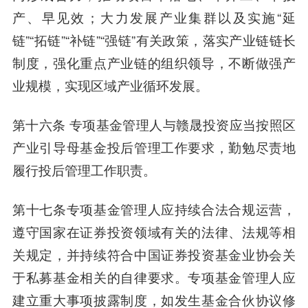
产、早见效；大力发展产业集群以及实施“延
链”“拓链”“补链”“强链”有关政策，落实产业链链长
制度，强化重点产业链的组织领导，不断做强产
业规模，实现区域产业循环发展。
第十六条 专项基金管理人与赣晟投资应当按照区
产业引导母基金投后管理工作要求，勤勉尽责地
履行投后管理工作职责。
第十七条专项基金管理人应持续合法合规运营，
遵守国家在证券投资领域有关的法律、法规等相
关规定，并持续符合中国证券投资基金业协会关
于私募基金相关的自律要求。专项基金管理人应
建立重大事项披露制度，如发生基金合伙协议修