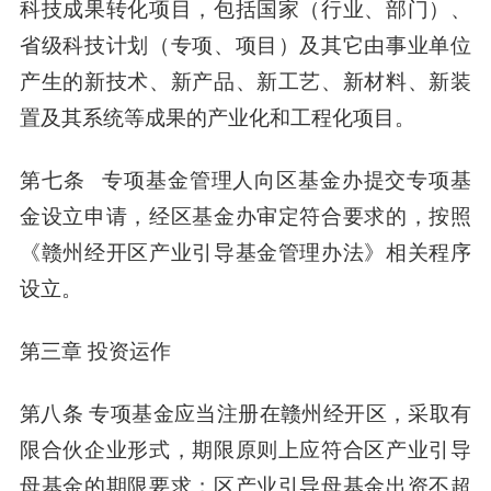
科技成果转化项目，包括国家（行业、部门）、
省级科技计划（专项、项目）及其它由事业单位
产生的新技术、新产品、新工艺、新材料、新装
置及其系统等成果的产业化和工程化项目。
第七条 专项基金管理人向区基金办提交专项基
金设立申请，经区基金办审定符合要求的，按照
《赣州经开区产业引导基金管理办法》相关程序
设立。
第三章 投资运作
第八条 专项基金应当注册在赣州经开区，采取有
限合伙企业形式，期限原则上应符合区产业引导
母基金的期限要求；区产业引导母基金出资不超