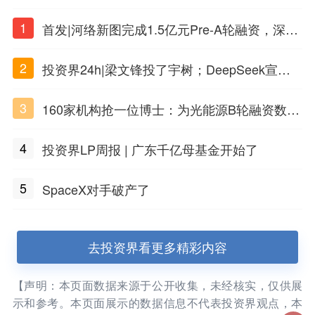
1
首发|河络新图完成1.5亿元Pre-A轮融资，深耕i
PSC原创细胞技术
2
投资界24h|梁文锋投了宇树；DeepSeek宣布
大幅涨价；贝恩资本买下贡茶
3
160家机构抢一位博士：为光能源B轮融资数亿
元
4
投资界LP周报 | 广东千亿母基金开始了
5
SpaceX对手破产了
去投资界看更多精彩内容
【声明：本页面数据来源于公开收集，未经核实，仅供展
示和参考。本页面展示的数据信息不代表投资界观点，本