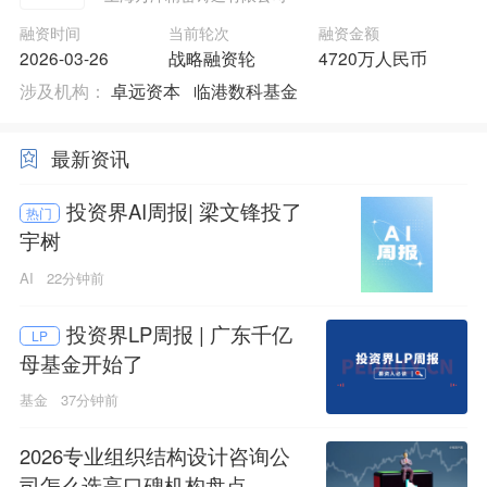
融资时间
当前轮次
融资金额
2026-03-26
战略融资轮
4720万人民币
涉及机构：
卓远资本
临港数科基金
最新资讯
投资界AI周报| 梁文锋投了
热门
宇树
AI
22分钟前
投资界LP周报 | 广东千亿
LP
母基金开始了
基金
37分钟前
2026专业组织结构设计咨询公
司怎么选高口碑机构盘点