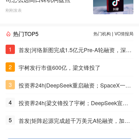
刚刚发表
热门TOP5
热门机构
|
VC情报局
1
首发|河络新图完成1.5亿元Pre-A轮融资，深耕i
PSC原创细胞技术
2
宇树发行市值600亿，梁文锋投了
3
投资界24h|DeepSeek重启融资；SpaceX一夜
市值蒸发1.5万亿；上海国投，一举投7家GP
4
投资界24h|梁文锋投了宇树；DeepSeek宣布
大幅涨价；贝恩资本买下贡茶
5
首发|矩阵起源完成超千万美元A轮融资，加速
企业级AI基础设施研发