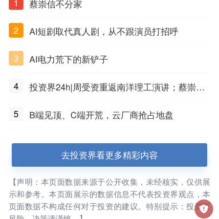
1
蔡崇信不分家
2
AI短剧取代真人剧，从不跟演员打招呼
3
AI电力荒下的新铲子
4
投资界24h|周受资重返南洋理工演讲；蔡崇信
不分家；上海国投先导拟出资5只子基金
5
B端见顶、C端开荒，云厂商抢占地盘
去投资界看更多精彩内容
【声明：本页面数据来源于公开收集，未经核实，仅供展
示和参考。本页面展示的数据信息不代表投资界观点，本
页面数据不构成任何对于投资的建议。特别提示：投资有
风险，决策请谨慎。】