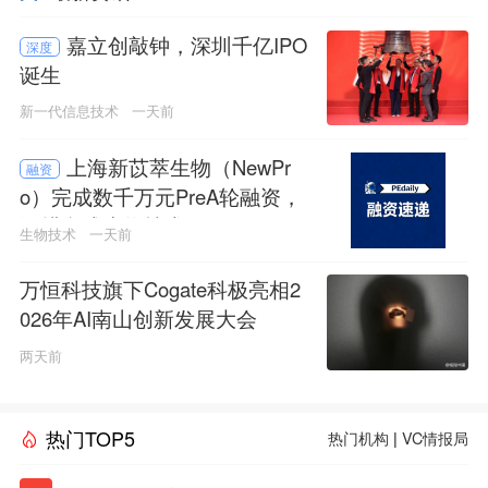
嘉立创敲钟，深圳千亿IPO
深度
诞生
新一代信息技术
一天前
上海新苡萃生物（NewPr
融资
o）完成数千万元PreA轮融资，
深耕合成生物技术
生物技术
一天前
万恒科技旗下Cogate科极亮相2
026年AI南山创新发展大会
两天前
热门TOP5
热门机构
|
VC情报局