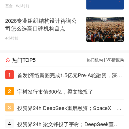
基金
5小时前
2026专业组织结构设计咨询公
司怎么选高口碑机构盘点
4小时前
热门TOP5
热门机构
|
VC情报局
1
首发|河络新图完成1.5亿元Pre-A轮融资，深耕i
PSC原创细胞技术
2
宇树发行市值600亿，梁文锋投了
3
投资界24h|DeepSeek重启融资；SpaceX一夜
市值蒸发1.5万亿；上海国投，一举投7家GP
4
投资界24h|梁文锋投了宇树；DeepSeek宣布