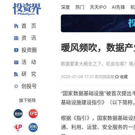
深度
热门
天天IPO
AI先锋
机
首 页
资 讯
暖风频吹，数据产
投资圈
活 动
数据要素大概念之下，机会在哪？堵
研 究
2025-01-09 17:21
·
和讯网
高歌
收藏
创投号
“国家数据基础设施”被首次提
旗下矩阵
基础设施建设指引》（以下简称
根据《指引》，国家数据基础设
通、利用、运营、安全服务的一