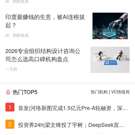
AI
刚刚发表
印度最赚钱的生意，被AI连根拔
起？
AI
刚刚发表
2026专业组织结构设计咨询公
司怎么选高口碑机构盘点
一天前
热门TOP5
热门机构
|
VC情报局
1
首发|河络新图完成1.5亿元Pre-A轮融资，深耕i
PSC原创细胞技术
2
投资界24h|梁文锋投了宇树；DeepSeek宣布
大幅涨价；贝恩资本买下贡茶