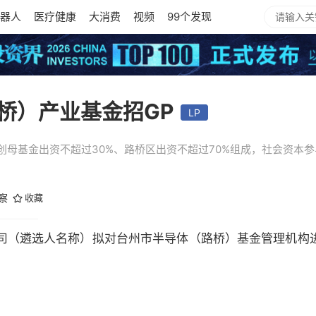
器人
医疗健康
大消费
视频
99个发现
桥）产业基金招GP
LP
创母基金出资不超过30%、路桥区出资不超过70%组成，社会资本
观察
收藏
司（遴选人名称）拟对台州市半导体（路桥）基金管理机构