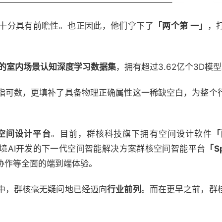
十分具有前瞻性。也正因此，他们拿下了
「两个第 一」
，
大的室内场景认知深度学习数据集
，拥有超过3.62亿个3D模
指可数，更填补了具备物理正确属性这一稀缺空白，为整个
的空间设计平台
。目前，群核科技旗下拥有空间设计软件
「
境AI开发的下一代空间智能解决方案群核空间智能平台
「Sp
协作等全面的端到端体验。
中，群核毫无疑问地已经迈向
行业前列
。而在更早之前，群