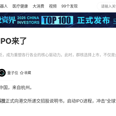
器人
医疗健康
大消费
视频
99个发现
PO来了
泛，成为重塑各行各业的核心驱动力。此时，群核选择上市，不仅是
量子位
收藏
中国，来自杭州。
科技
正式向港交所递交招股说明书，启动IPO进程，冲击“全球