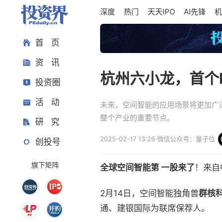
深度
热门
天天IPO
AI先锋
机
首 页
资 讯
杭州六小龙，首个I
投资圈
活 动
未来，空间智能的应用场景将更加广
整个产业的重要节点。
研 究
2025-02-17 13:26
·
微信公众号：量子位
创投号
旗下矩阵
全球空间智能第 一股来了
！来自
2月14日，空间智能独角兽
群核
通、建银国际为联席保荐人。