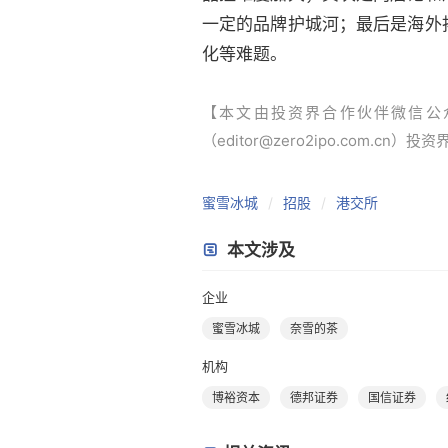
一定的品牌护城河；最后是海外
化等难题。
【本文由投资界合作伙伴微信公
（editor@zero2ipo.com.cn）投
蜜雪冰城
招股
港交所
本文涉及
企业
蜜雪冰城
奈雪的茶
机构
博裕资本
德邦证券
国信证券