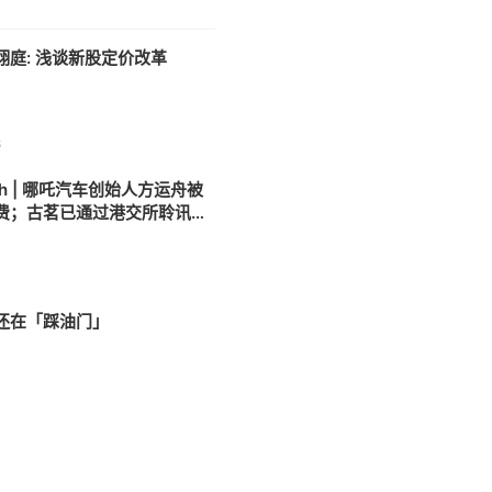
翊庭: 浅谈新股定价改革
8
h | 哪吒汽车创始人方运舟被
费；古茗已通过港交所聆讯；
AIC股权投资基金落地
还在「踩油门」
8