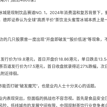
城海外门店达4800家。
城是现制饮品赛道NO. 1。2024年消费温和复苏背景下
。德邦证券认为全球“高质平价”茶饮龙头蜜雪冰城本质上是
功的几只股票曾一度出现“开盘即破发”“股价低迷”等现象，
发行价为19.8港元，首日开盘价18.86港元，单日跌去13.
的茶百道发行价为17.5港元，首日收盘就录得近27%跌幅，
元附近徘徊。
市能否打破“破发魔咒”，也是业内人士十分关心的话题。
业内表现突出，但面临的挑战也不容忽视。首先是食品安全
风险，低线城市的发展空间有限，中国现制茶饮行业竞争者