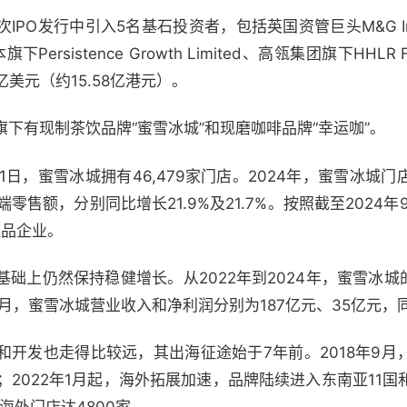
PO发行中引入5名基石投资者，包括英国资管巨头M&G Inv
旗下Persistence Growth Limited、高瓴集团旗下HHLR
认购2亿美元（约15.58亿港元）。
下有现制茶饮品牌“蜜雪冰城”和现磨咖啡品牌“幸运咖”。
31日，蜜雪冰城拥有46,479家门店。2024年，蜜雪冰城
端零售额，分别同比增长21.9%及21.7%。按照截至2024
饮品企业。
础上仍然保持稳健增长。从2022年到2024年，蜜雪冰城
月，蜜雪冰城营业收入和净利润分别为187亿元、35亿元，同比
和开发也走得比较远，其出海征途始于7年前。2018年9月
尼；2022年1月起，海外拓展加速，品牌陆续进入东南亚11