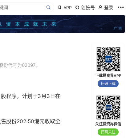
创投号
登录
APP
份代号为02097。
下载投资界APP
扫码下载
股程序，计划于3月3日在
股份202.50港元收取全
关注投资界微信
扫码关注