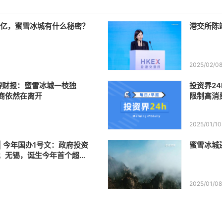
0亿，蜜雪冰城有什么秘密？
港交所陈
2025/02/0
牌财报：蜜雪冰城一枝独
投资界24
商依然在离开
限制高消
深圳首支
2025/01/10
 | 今年国办1号文：政府投资
蜜雪冰城
；无锡，诞生今年首个超级
雪冰城赴港IPO获证监会备
2025/01/0