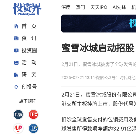
深度
热门
天天IPO
AI先锋
机
首 页
资 讯
蜜雪冰城启动招股
投资圈
活 动
2月21日，蜜雪冰城披露了全球发售
研 究
2025-02-21 13:14
·
微信公众号：时代财经A
创投号
2月21日，蜜雪冰城股份有限
旗下矩阵
港交所主板挂牌上市，股份代号为
扣除全球发售支付的包销费用及佣
球发售所得款项净额约32.91亿