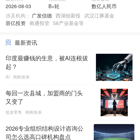
2026-08-03
B+轮
数亿人民币
涉及机构：
广发信德
西湖创新投
武汉江豚基金
容亿投资
南通投管
58产业基金等
最新资讯
印度最赚钱的生意，被AI连根拔
起？
AI
刚刚发表
每回一次县城，加盟商的门头
又变了
批发零售
刚刚发表
2026专业组织结构设计咨询公
司怎么选高口碑机构盘点