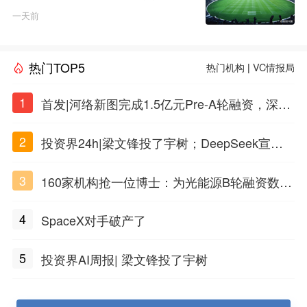
一天前
热门TOP5
热门机构
|
VC情报局
1
首发|河络新图完成1.5亿元Pre-A轮融资，深耕i
PSC原创细胞技术
2
投资界24h|梁文锋投了宇树；DeepSeek宣布
大幅涨价；贝恩资本买下贡茶
3
160家机构抢一位博士：为光能源B轮融资数亿
元
4
SpaceX对手破产了
5
投资界AI周报| 梁文锋投了宇树