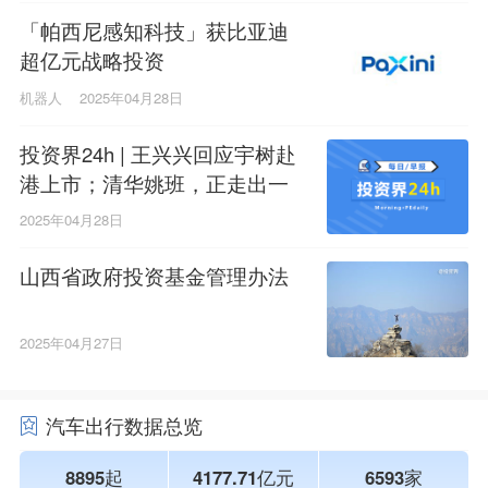
「帕西尼感知科技」获比亚迪
超亿元战略投资
机器人
2025年04月28日
投资界24h | 王兴兴回应宇树赴
港上市；清华姚班，正走出一
支军团；广州天使母基金拟出
2025年04月28日
资12家GP
山西省政府投资基金管理办法
2025年04月27日
汽车出行数据总览
8895起
4177.71亿元
6593家