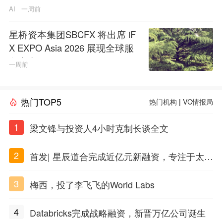
AI
一周前
星桥资本集团SBCFX 将出席 iF
X EXPO Asia 2026 展现全球服
务实力
一周前
热门TOP5
热门机构
|
VC情报局
1
梁文锋与投资人4小时克制长谈全文
2
首发| 星辰道合完成近亿元新融资，专注于太空
态势感知和商业航天
3
梅西，投了李飞飞的World Labs
4
Databricks完成战略融资，新晋万亿公司诞生