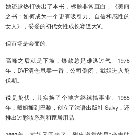
她还趁热打铁出了本书，标题非常直白，《美丽
之书：如何成为一个更有吸引力、自信和感性的
女人》，妥妥的
初代女性成长赛道大V
。
但市场是会变的。
高峰之后就是下坡，爆款总是难逃过气。1978
年，DVF清仓甩卖一番，公司倒闭，
戴姐进入蛰
伏期
。
说是蛰伏，其实换了个地方继续搞事业。1985
年，戴姐搬到巴黎，创立了法语出版社 Salvy，还
推出过彩妆系列和家居用品。
1992年，戴姐又回来了。
刚出道靠的是*杂志助