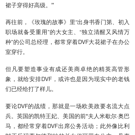
裙子穿得好高级。”
再往前，《玫瑰的故事》里“出身书香门第、初入
职场就备受重用”的大女主、“独立清醒又风情万
种”的公司总经理，都常穿着DVF大花裙子在办公
室穿行。
但凡要塑造
事业有成还美商卓绝的精英高管
形
象，就给安排DVF，或许也是因为现实中的老钱
们已经给打了样儿。
要论DVF的战绩，那就是一场
欧美政要名流大点
兵
。英国的凯特王妃、美国的前*夫人米歇尔·奥巴
马，都经常穿着DVF出席公务活动；此外像比利