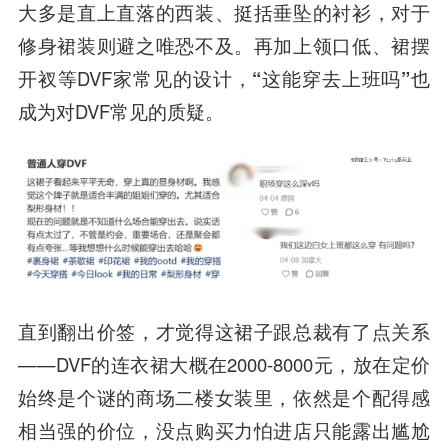
大多是直上直落的西装、挺括垂坠的衬衫，对于
修身裙装则避之唯恐不及。再加上领口低、裙摆
开衩等DVF家常见的设计，
“这能穿去上班吗”
也
成为对DVF常见的质疑。
直到翻出价签，才觉得这裙子跟总裁有了点关系
——DVF的连衣裙大概在2000-8000元，放在定价
始终是个谜的商场二楼女装里，依然是个配得感
相当强的价位，没点购买力怕进店只能露出尴尬