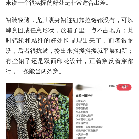
来说一个很实际的好处是非常适合出差
。
裙装轻薄，尤其裹身裙连纽扣拉链都没有，可以
肆意团成任意形状，放箱子里一点不占地方；此
时锦纶和粘纤的好处也显现出来了，前者很耐
洗，后者很抗皱，拎出来抖搂抖搂就平展如新；
有些裙子还是双面印花设计，正着穿反着穿都
行，一条能当两条穿。