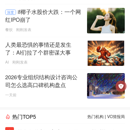
if椰子水股价大跌：一个网
深度
红IPO崩了
餐饮
刚刚发表
人类最恐惧的事情还是发生
了：AI们拉了个群密谋大事
AI
刚刚发表
2026专业组织结构设计咨询公
司怎么选高口碑机构盘点
一天前
热门TOP5
热门机构
|
VC情报局