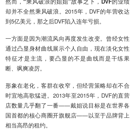
然而，
“乘风破浪的姐姐”故事之下，DVF的业绩
却并不全然乘风破浪。
2015年，DVF的年营收达
到5亿美元，那之后DVF陷入连年亏损。
一方面是因为潮流风向再度发生改变。
曾经女性
通过凸显身材曲线展示个人自由，现在淡化女性
特征才是主流
，要凸显的不是曲线而是干练果
断、飒爽凌厉。
形象在老化，客群在收窄，但
经营策略却在不合
时宜地高歌猛进
。2013年至2015年，DVF的直营
店数量几乎翻了一番——戴姐说目标是在世界各
国首都的核心商圈开旗舰店——以至于品牌背上
相当高昂的租约。