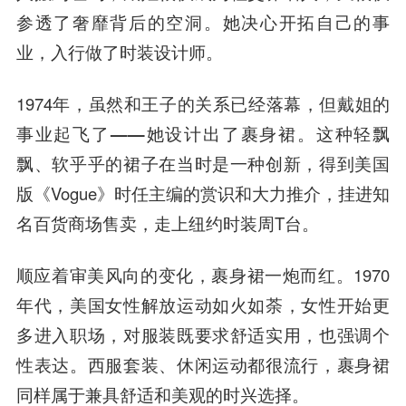
参透了奢靡背后的空洞。
她决心开拓自己的事
业，入行做了时装设计师。
1974年，虽然和王子的关系已经落幕，但
戴姐的
事业起飞了——她设计出了裹身裙。
这种轻飘
飘、软乎乎的裙子在当时是一种创新，得到美国
版《Vogue》时任主编的赏识和大力推介，挂进知
名百货商场售卖，走上纽约时装周T台。
顺应着审美风向的变化，裹身裙一炮而红。
1970
年代，美国女性解放运动如火如荼，女性开始更
多进入职场，
对服装既要求舒适实用，也强调个
性表达。
西服套装、休闲运动都很流行，裹身裙
同样属于兼具舒适和美观的时兴选择。