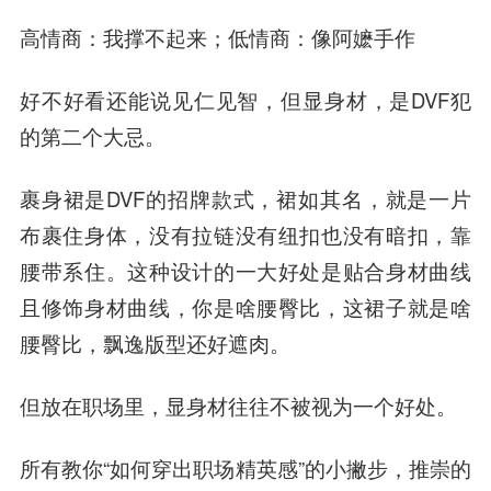
高情商：我撑不起来；低情商：像阿嬷手作
好不好看还能说见仁见智，但
显身材
，是DVF犯
的第二个大忌。
裹身裙
是DVF的招牌款式，裙如其名，就是一片
布裹住身体，没有拉链没有纽扣也没有暗扣，靠
腰带系住。这种设计的一大好处是
贴合身材曲线
且修饰身材曲线
，你是啥腰臀比，这裙子就是啥
腰臀比，飘逸版型还好遮肉。
但放在职场里，显身材往往不被视为一个好处。
所有教你“如何穿出职场精英感”的小撇步，推崇的